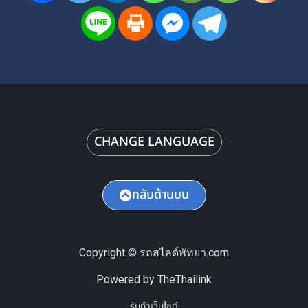
CHANGE LANGUAGE
กลับด้านบน
Copyright © รถสไลด์พัทยา.com
Powered by TheThailink
รับทำเว็บไซต์