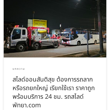
บทความ
สไลด์ออนสันติสุข ต้องการรถลาก
หรือรถยกใหญ่ เรียกใช้เรา ราคาถูก
พร้อมบริการ 24 ชม. รถสไลด์
พัทยา.com