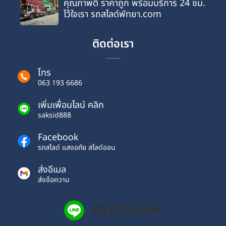
คุณภาพดี ราคาถูก พร้อมบริการ 24 ชม.
ไว้ใจเรา รถสไลด์พัทยา.com
ติดต่อเรา
โทร
063 193 6686
เพิ่มเพื่อนไลน์ คลิก
saksid888
Facebook
รถสไลด์ แสงอภัย สไลด์ออน
ส่งอีเมล
ส่งข้อความ
QR CODE LINE