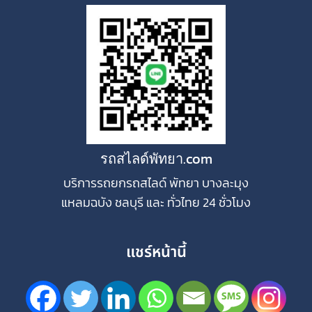
รถสไลด์พัทยา.com
บริการรถยกรถสไลด์ พัทยา บางละมุง
แหลมฉบัง ชลบุรี และ ทั่วไทย 24 ชั่วโมง
แชร์หน้านี้