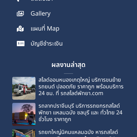
Gallery
แผนที่ Map
บัญชีชำระเงิน
ผลงานล่าสุด
สไลด์ออนหนองเกตุใหญ่ บริการขนย้าย
รถยนต์ ปลอดภัย ราคาถูก พร้อมบริการ
24 ชม. ที่ รถสไลด์พัทยา.com
รถลากปราจีนบุรี บริการรถยกรถสไลด์
พัทยา แหลมฉบัง ชลบุรี และ ทั่วไทย 24
ชั่วโมง ราคาถูก
รถยกใหญ่นิคมแหลมฉบัง หารถสไลด์