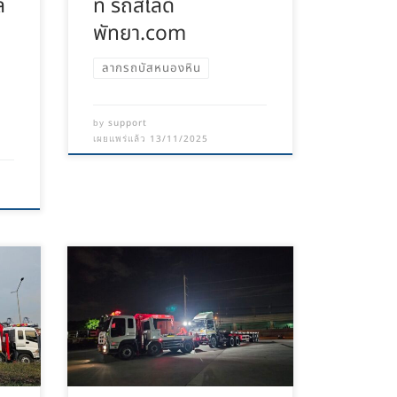
ล
ที่ รถสไลด์
พัทยา.com
ลากรถบัสหนองหิน
support
by
13/11/2025
เผยแพร่แล้ว