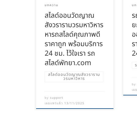
บทความ
บท
สไลด์ออนวัดญาณ
ร
สังวรารามวรมหาวิหาร
ย
หารถสไลด์คุณภาพดี
อ
ราคาถูก พร้อมบริการ
ร
24 ชม. ไว้ใจเรา รถ
2
สไลด์พัทยา.com
ร
สไลด์ออนวัดญาณสังวราราม
วรมหาวิหาร
b
เผ
support
by
13/11/2025
เผยแพร่แล้ว