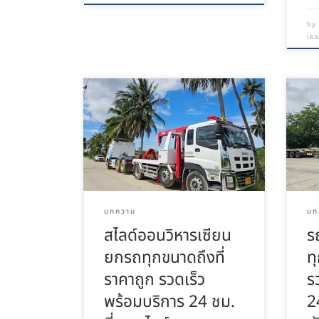
b
เผ
บทความ
บท
สไลด์ออนวิหารเซียน
ร
ยกรถทุกขนาดถึงที่
ท
ราคาถูก รวดเร็ว
ร
พร้อมบริการ 24 ชม.
2