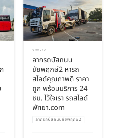
บทความ
ลากรถบัสถนน
าก
ชัยพฤกษ์2 หารถ
ก
สไลด์คุณภาพดี ราคา
ม
ถูก พร้อมบริการ 24
ชม. ไว้ใจเรา รถสไลด์
พัทยา.com
ลากรถบัสถนนชัยพฤกษ์2