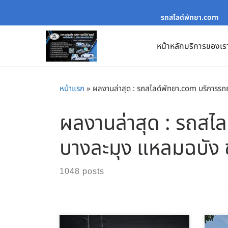
รถสไลด์พัทยา.com
หน้าหลัก
บริการของเร
หน้าแรก
»
ผลงานล่าสุด : รถสไลด์พัทยา.com บริการรถย
ผลงานล่าสุด : รถสไ
บางละมุง แหลมฉบัง ช
1048 posts