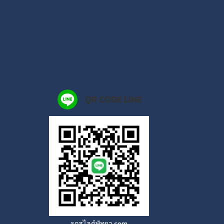
QR CODE LINE
รถสไลด์พัทยา.com