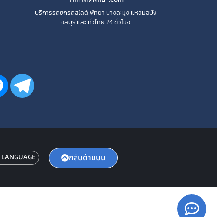
บริการรถยกรถสไลด์ พัทยา บางละมุง แหลมฉบัง
ชลบุรี และ ทั่วไทย 24 ชั่วโมง
กลับด้านบน
 LANGUAGE