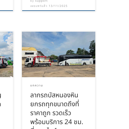
support
by
13/11/2025
เผยแพร่แล้ว
บทความ
ญ
ลากรถบัสหนองหิน
ถ
ยกรถทุกขนาดถึงที่
ราคาถูก รวดเร็ว
ง
พร้อมบริการ 24 ชม.