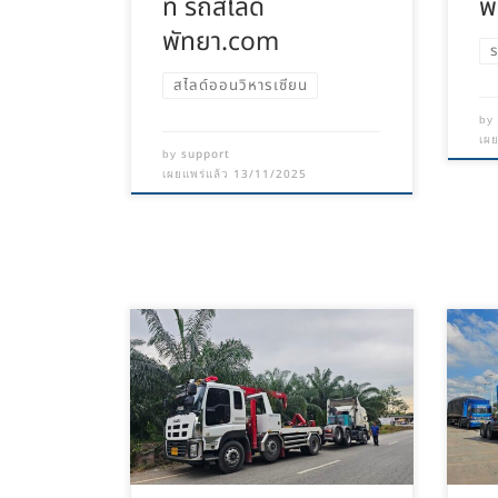
ที่ รถสไลด์
พ
พัทยา.com
ร
สไลด์ออนวิหารเซียน
b
เผ
support
by
13/11/2025
เผยแพร่แล้ว