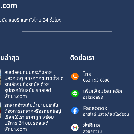
า.com
 ชลบุรี และ ทั่วไทย 24 ชั่วโมง
นล่าสุด
ติดต่อเรา
สไลด์ออนถนนกระทิงลาย
โทร
ปลวกเกตุ ยกรถทุกขนาดตั้งแต่
063 193 6686
รถเล็กจนถึงรถบัส ด้วย
อุปกรณ์ทันสมัย รถสไลด์
เพิ่มเพื่อนไลน์ คลิก
พัทยา.com
saksid888
รถลากอ่างเก็บน้ำมาบประชัน
Facebook
ต้องการรถลากหรือรถยกใหญ่
รถสไลด์ แสงอภัย สไลด์ออน
เรียกใช้เรา ราคาถูก พร้อม
บริการ 24 ชม. รถสไลด์
ส่งอีเมล
พัทยา.com
ส่งข้อความ