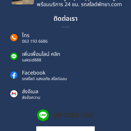
พร้อมบริการ 24 ชม. รถสไลด์พัทยา.com
ติดต่อเรา
โทร
063 193 6686
เพิ่มเพื่อนไลน์ คลิก
saksid888
Facebook
รถสไลด์ แสงอภัย สไลด์ออน
ส่งอีเมล
ส่งข้อความ
QR CODE LINE