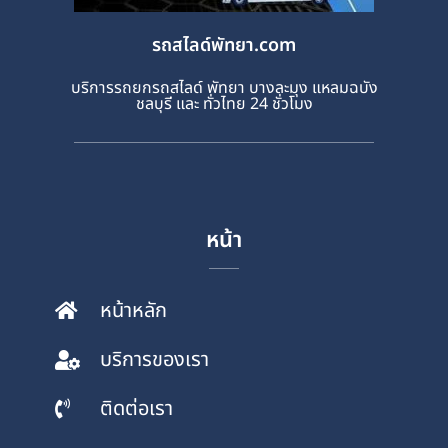
รถสไลด์พัทยา.com
บริการรถยกรถสไลด์ พัทยา บางละมุง แหลมฉบัง
ชลบุรี และ ทั่วไทย 24 ชั่วโมง
หน้า
หน้าหลัก
บริการของเรา
ติดต่อเรา