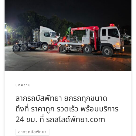
บทความ
ลากรถบัสพัทยา ยกรถทุกขนาด
ถึงที่ ราคาถูก รวดเร็ว พร้อมบริการ
24 ชม. ที่ รถสไลด์พัทยา.com
ลากรถบัสพัทยา