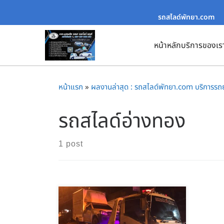
รถสไลด์พัทยา.com
หน้าหลัก
บริการของเร
หน้าแรก
»
ผลงานล่าสุด : รถสไลด์พัทยา.com บริการรถย
รถ​สไลด์​อ่างทอง
1 post