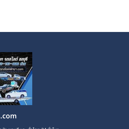
า.com