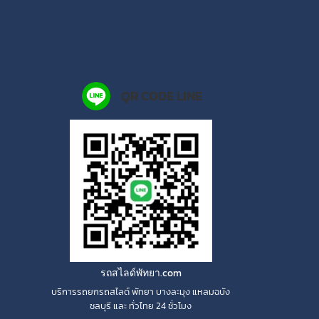
QR CODE LINE
รถสไลด์พัทยา.com
บริการรถยกรถสไลด์ พัทยา บางละมุง แหลมฉบัง
ชลบุรี และ ทั่วไทย 24 ชั่วโมง