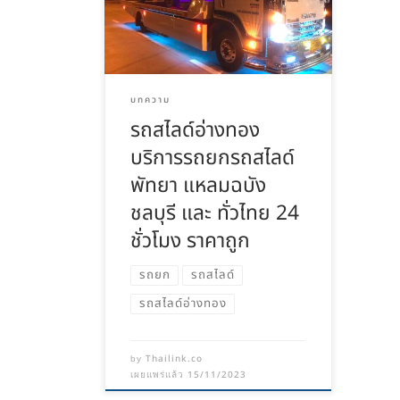
บทความ
รถ​สไลด์​อ่างทอง
บริการรถยกรถสไลด์
พัทยา แหลมฉบัง
ชลบุรี และ ทั่วไทย 24
ชั่วโมง ราคาถูก
รถยก
รถสไลด์
รถ​สไลด์​อ่างทอง
Thailink.co
by
15/11/2023
เผยแพร่แล้ว