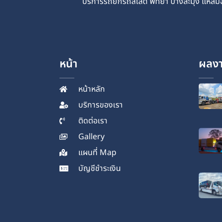
บริการรถยกรถสไลด์ พัทยา บางละมุง แหลมฉบัง
หน้า
ผลงา
หน้าหลัก
บริการของเรา
ติดต่อเรา
Gallery
แผนที่ Map
บัญชีชำระเงิน