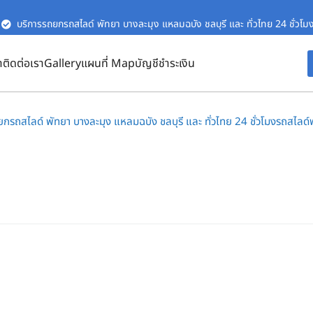
บริการรถยกรถสไลด์ พัทยา บางละมุง แหลมฉบัง ชลบุรี และ ทั่วไทย 24 ชั่วโม
า
ติดต่อเรา
Gallery
แผนที่ Map
บัญชีชำระเงิน
กรถสไลด์ พัทยา บางละมุง แหลมฉบัง ชลบุรี และ ทั่วไทย 24 ชั่วโมงรถสไลด