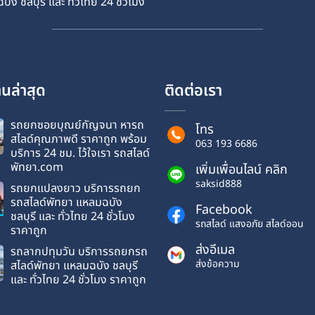
 ชลบุรี และ ทั่วไทย 24 ชั่วโมง
นล่าสุด
ติดต่อเรา
รถยกซอยบุณย์กัญจนา หารถ
โทร
สไลด์คุณภาพดี ราคาถูก พร้อม
063 193 6686
บริการ 24 ชม. ไว้ใจเรา รถสไลด์
พัทยา.com
เพิ่มเพื่อนไลน์ คลิก
saksid888
รถยกแปลงยาว บริการรถยก
รถสไลด์พัทยา แหลมฉบัง
Facebook
ชลบุรี และ ทั่วไทย 24 ชั่วโมง
รถสไลด์ แสงอภัย สไลด์ออน
ราคาถูก
ส่งอีเมล
รถลากปทุมวัน บริการรถยกรถ
ส่งข้อความ
สไลด์พัทยา แหลมฉบัง ชลบุรี
และ ทั่วไทย 24 ชั่วโมง ราคาถูก