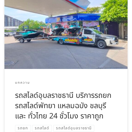
บทความ
รถ​สไลด์​อุบลราชธานี บริการรถยก
รถสไลด์พัทยา แหลมฉบัง ชลบุรี
และ ทั่วไทย 24 ชั่วโมง ราคาถูก
รถยก
รถสไลด์
รถ​สไลด์​อุบลราชธานี