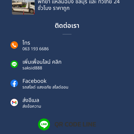
พัทยา แหลมฉบัง ชลบุรี และ ทั่วไทย 24
ชั่วโมง ราคาถูก
ติดต่อเรา
โทร
063 193 6686
เพิ่มเพื่อนไลน์ คลิก
saksid888
Facebook
รถสไลด์ แสงอภัย สไลด์ออน
ส่งอีเมล
ส่งข้อความ
QR CODE LINE