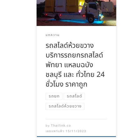
บทความ
รถ​สไลด์​ห้วยขวาง
บริการรถยกรถสไลด์
พัทยา แหลมฉบัง
ชลบุรี และ ทั่วไทย 24
ชั่วโมง ราคาถูก
รถยก
รถสไลด์
รถ​สไลด์​ห้วยขวาง
Thailink.co
by
15/11/2023
เผยแพร่แล้ว