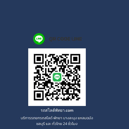
QR CODE LINE
รถสไลด์พัทยา.com
บริการรถยกรถสไลด์ พัทยา บางละมุง แหลมฉบัง
ชลบุรี และ ทั่วไทย 24 ชั่วโมง