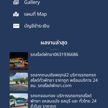
Gallery
แผนที่ Map
บัญชีชำระเงิน
ผลงานล่าสุด
รถ​สไลด์​พัทยา​0631936686​
รถลากถนนชัยพฤกษ์2 บริการรถยกรถ
สไลด์ทั่วพัทยา ราคาถูก พร้อมบริการ 24
ชม. รถสไลด์พัทยา.com
รถยกจอมทอง บริการรถยกรถสไลด์
พัทยา แหลมฉบัง ชลบุรี และ ทั่วไทย 24
ชั่วโมง ราคาถูก