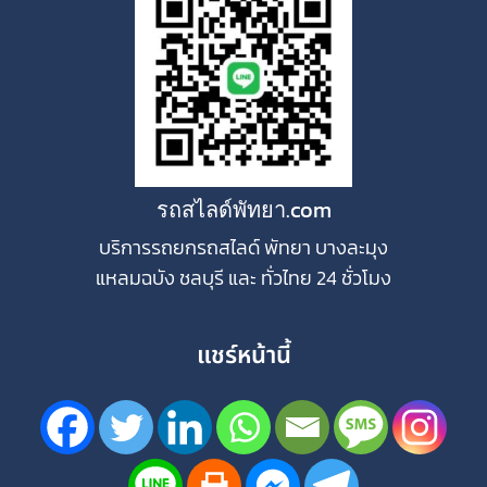
รถสไลด์พัทยา.com
บริการรถยกรถสไลด์ พัทยา บางละมุง
แหลมฉบัง ชลบุรี และ ทั่วไทย 24 ชั่วโมง
แชร์หน้านี้