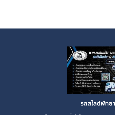
รถสไลด์พัทย