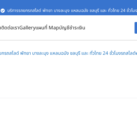
บริการรถยกรถสไลด์ พัทยา บางละมุง แหลมฉบัง ชลบุรี และ ทั่วไทย 24 ชั่วโม
า
ติดต่อเรา
Gallery
แผนที่ Map
บัญชีชำระเงิน
กรถสไลด์ พัทยา บางละมุง แหลมฉบัง ชลบุรี และ ทั่วไทย 24 ชั่วโมงรถสไลด