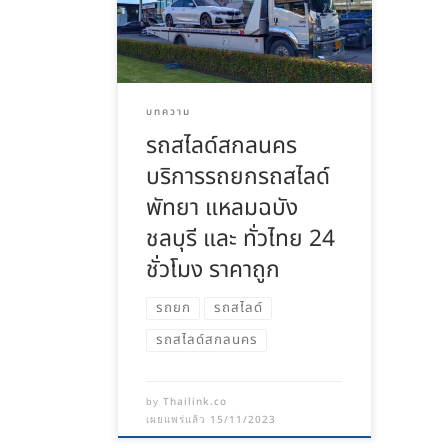
บทความ
รถ​สไลด์​สกลนคร
บริการรถยกรถสไลด์
พัทยา แหลมฉบัง
ชลบุรี และ ทั่วไทย 24
ชั่วโมง ราคาถูก
รถยก
รถสไลด์
รถ​สไลด์​สกลนคร
Thailink.co
by
15/11/2023
เผยแพร่แล้ว