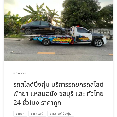
บทความ
รถ​สไลด์​บึงกุ่ม บริการรถยกรถสไลด์
พัทยา แหลมฉบัง ชลบุรี และ ทั่วไทย
24 ชั่วโมง ราคาถูก
รถยก
รถสไลด์
รถ​สไลด์​บึงกุ่ม