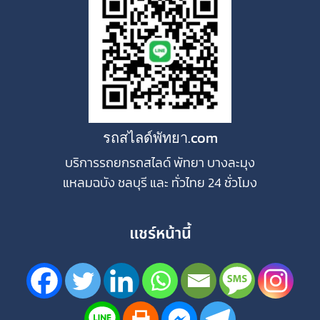
รถสไลด์พัทยา.com
บริการรถยกรถสไลด์ พัทยา บางละมุง
แหลมฉบัง ชลบุรี และ ทั่วไทย 24 ชั่วโมง
แชร์หน้านี้