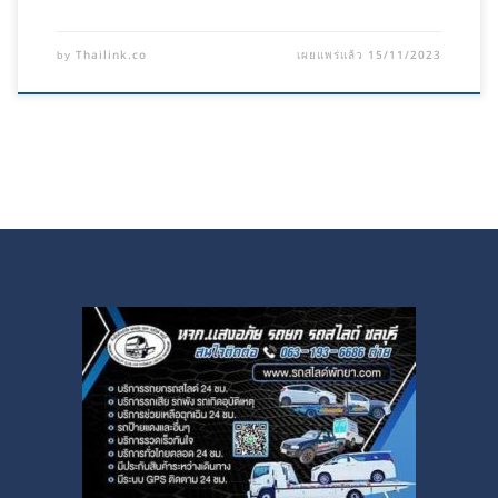
Thailink.co
15/11/2023
by
เผยแพร่แล้ว