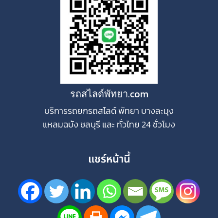
รถสไลด์พัทยา.com
บริการรถยกรถสไลด์ พัทยา บางละมุง
แหลมฉบัง ชลบุรี และ ทั่วไทย 24 ชั่วโมง
แชร์หน้านี้