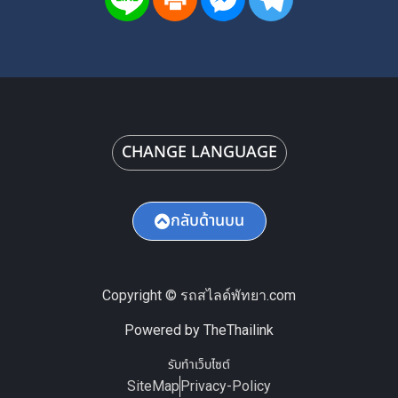
CHANGE LANGUAGE
กลับด้านบน
Copyright © รถสไลด์พัทยา.com
Powered by TheThailink
รับทำเว็บไซต์
SiteMap
Privacy-Policy