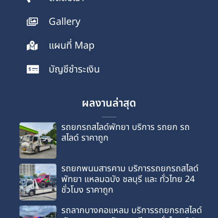
Gallery
แผนที่ Map
บัญชีชำระเงิน
ผลงานล่าสุด
รถยกรถสไลด์พัทยา บริการ รถยก รถ
สไลด์ ราคาถูก
รถยกพนมสารคาม บริการรถยกรถสไลด์
พัทยา แหลมฉบัง ชลบุรี และ ทั่วไทย 24
ชั่วโมง ราคาถูก
รถลากบางคอแหลม บริการรถยกรถสไลด์