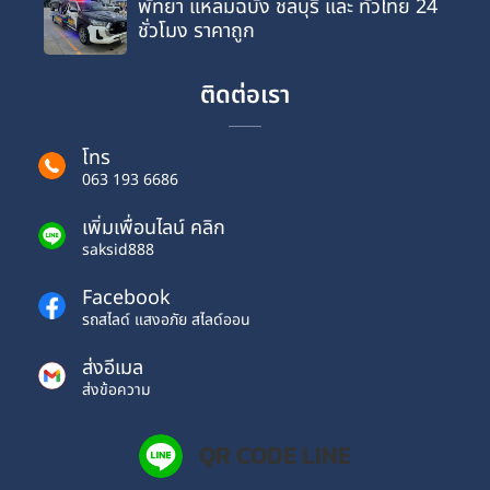
พัทยา แหลมฉบัง ชลบุรี และ ทั่วไทย 24
ชั่วโมง ราคาถูก
ติดต่อเรา
โทร
063 193 6686
เพิ่มเพื่อนไลน์ คลิก
saksid888
Facebook
รถสไลด์ แสงอภัย สไลด์ออน
ส่งอีเมล
ส่งข้อความ
QR CODE LINE