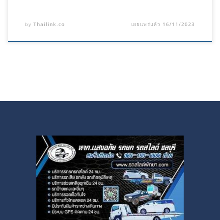
Thailink.co
16/11/2023
by
เผยแพร่แล้ว