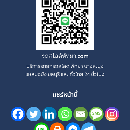
รถสไลด์พัทยา.com
บริการรถยกรถสไลด์ พัทยา บางละมุง
แหลมฉบัง ชลบุรี และ ทั่วไทย 24 ชั่วโมง
แชร์หน้านี้