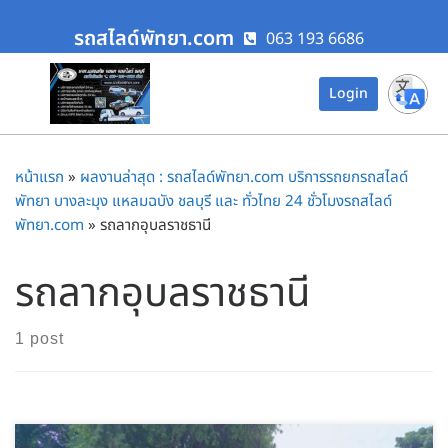
รถสไลด์พัทยา.com
063 193 6686
Login
หน้าแรก
»
ผลงานล่าสุด : รถสไลด์พัทยา.com บริการรถยกรถสไลด์
พัทยา บางละมุง แหลมฉบัง ชลบุรี และ ทั่วไทย 24 ชั่วโมงรถสไลด์
พัทยา.com
»
รถลากอุบลราชธานี
รถลากอุบลราชธานี
1 post