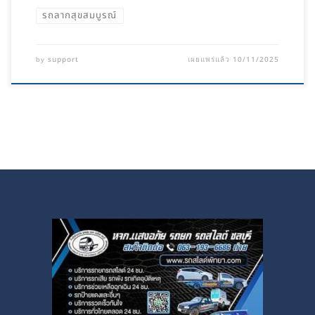
รถลากสุขสมบูรณ์
support
10/11/2025
by
เผยแพร่แล้ว