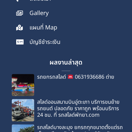
Gallery
แผนที่ Map
บัญชีชำระเงิน
ผลงานล่าสุด
รถยกรถสไลด์
0631936686 ต่าย
สไลด์ออนสนามบินอู่ตะเภา บริการขนย้าย
รถยนต์ ปลอดภัย ราคาถูก พร้อมบริการ
24 ชม. ที่ รถสไลด์พัทยา.com
รถสไลด์บางละมุง ยกรถทุกขนาดตั้งแต่รถ