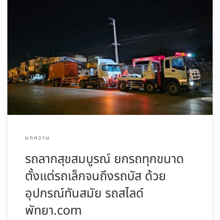
บทความ
รถลากสุขสมบูรณ์ ยกรถทุกขนาด
ตั้งแต่รถเล็กจนถึงรถบัส ด้วย
อุปกรณ์ทันสมัย รถสไลด์
พัทยา.com