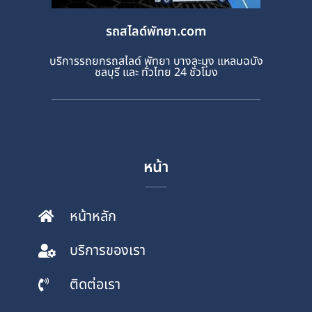
รถสไลด์พัทยา.com
บริการรถยกรถสไลด์ พัทยา บางละมุง แหลมฉบัง
ชลบุรี และ ทั่วไทย 24 ชั่วโมง
หน้า
หน้าหลัก
บริการของเรา
ติดต่อเรา