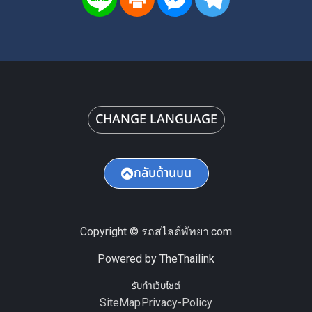
CHANGE LANGUAGE
กลับด้านบน
Copyright © รถสไลด์พัทยา.com
Powered by TheThailink
รับทำเว็บไซต์
SiteMap
Privacy-Policy