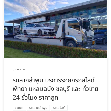
บทความ
รถลากลำพูน บริการรถยกรถสไลด์
พัทยา แหลมฉบัง ชลบุรี และ ทั่วไทย
24 ชั่วโมง ราคาถูก
รถยก
รถลากลำพูน
รถสไลด์