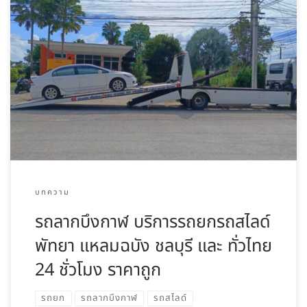
บทความ
รถลากบึงกาฬ บริการรถยกรถสไลด์
พัทยา แหลมฉบัง ชลบุรี และ ทั่วไทย
24 ชั่วโมง ราคาถูก
รถยก
รถลากบึงกาฬ
รถสไลด์