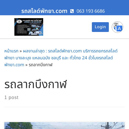
รถสไลด์พัทยา.com
063 193 6686
Login
หน้าแรก
»
ผลงานล่าสุด : รถสไลด์พัทยา.com บริการรถยกรถสไลด์
พัทยา บางละมุง แหลมฉบัง ชลบุรี และ ทั่วไทย 24 ชั่วโมงรถสไลด์
พัทยา.com
»
รถลากบึงกาฬ
รถลากบึงกาฬ
1 post