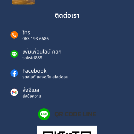
ติดต่อเรา
โทร
063 193 6686
เพิ่มเพื่อนไลน์ คลิก
saksid888
Facebook
รถสไลด์ แสงอภัย สไลด์ออน
ส่งอีเมล
ส่งข้อความ
QR CODE LINE