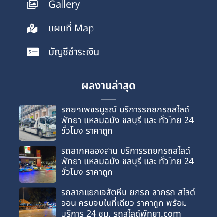
Gallery
แผนที่ Map
บัญชีชำระเงิน
ผลงานล่าสุด
รถยกเพชรบูรณ์ บริการรถยกรถสไลด์
พัทยา แหลมฉบัง ชลบุรี และ ทั่วไทย 24
ชั่วโมง ราคาถูก
รถลากคลองสาน บริการรถยกรถสไลด์
พัทยา แหลมฉบัง ชลบุรี และ ทั่วไทย 24
ชั่วโมง ราคาถูก
รถลากแยกเจสัตหีบ ยกรถ ลากรถ สไลด์
ออน ครบจบในที่เดียว ราคาถูก พร้อม
บริการ 24 ชม. รถสไลด์พัทยา.com