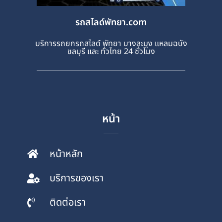
รถสไลด์พัทยา.com
บริการรถยกรถสไลด์ พัทยา บางละมุง แหลมฉบัง
ชลบุรี และ ทั่วไทย 24 ชั่วโมง
หน้า
หน้าหลัก
บริการของเรา
ติดต่อเรา