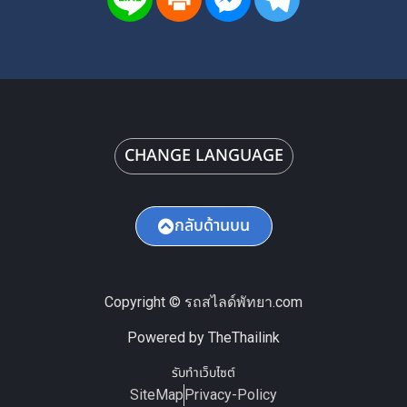
CHANGE LANGUAGE
กลับด้านบน
Copyright © รถสไลด์พัทยา.com
Powered by TheThailink
รับทำเว็บไซต์
SiteMap
Privacy-Policy