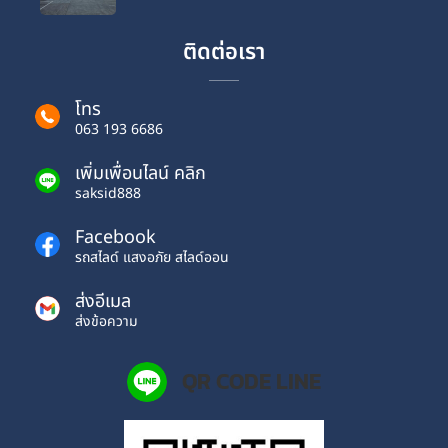
ติดต่อเรา
โทร
063 193 6686
เพิ่มเพื่อนไลน์ คลิก
saksid888
Facebook
รถสไลด์ แสงอภัย สไลด์ออน
ส่งอีเมล
ส่งข้อความ
QR CODE LINE