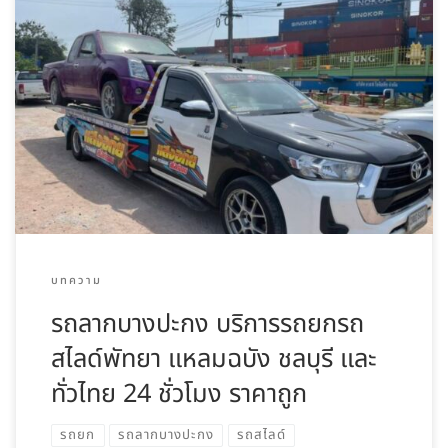
บทความ
รถลากบางปะกง บริการรถยกรถ
สไลด์พัทยา แหลมฉบัง ชลบุรี และ
ทั่วไทย 24 ชั่วโมง ราคาถูก
รถยก
รถลากบางปะกง
รถสไลด์