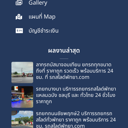
Gallery
แผนที่ Map
บัญชีชำระเงิน
ผลงานล่าสุด
ลากรถบัสนาจอมเทียน ยกรถทุกขนาด
ถึงที่ ราคาถูก รวดเร็ว พร้อมบริการ 24
ชม. ที่ รถสไลด์พัทยา.com
รถยกบางนา บริการรถยกรถสไลด์พัทยา
แหลมฉบัง ชลบุรี และ ทั่วไทย 24 ชั่วโมง
ราคาถูก
รถยกถนนชัยพฤกษ์2 บริการรถยกรถ
สไลด์ทั่วพัทยา ราคาถูก พร้อมบริการ 24
ชม. รถสไลด์พัทยา.com