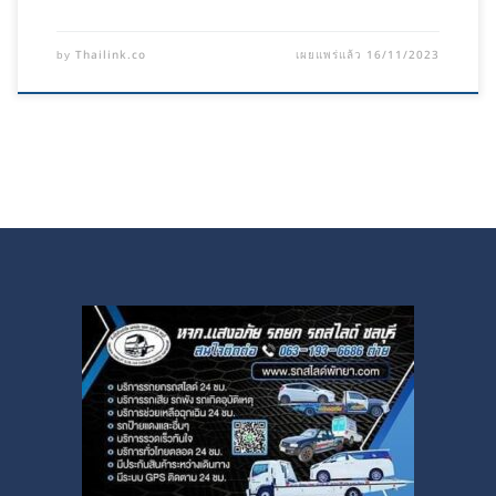
Thailink.co
16/11/2023
by
เผยแพร่แล้ว