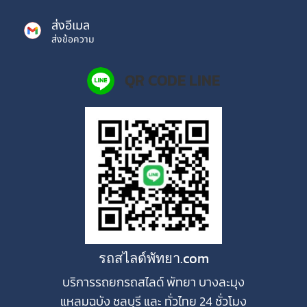
ส่งอีเมล
ส่งข้อความ
QR CODE LINE
รถสไลด์พัทยา.com
บริการรถยกรถสไลด์ พัทยา บางละมุง
แหลมฉบัง ชลบุรี และ ทั่วไทย 24 ชั่วโมง