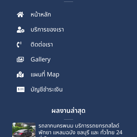
หน้าหลัก
บริการของเรา
ติดต่อเรา
Gallery
แผนที่ Map
บัญชีชำระเงิน
ผลงานล่าสุด
รถลากนครพนม บริการรถยกรถสไลด์
พัทยา แหลมฉบัง ชลบุรี และ ทั่วไทย 24