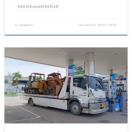
รถลากถนนมอเตอร์เวย์
support
08/11/2025
by
เผยแพร่แล้ว