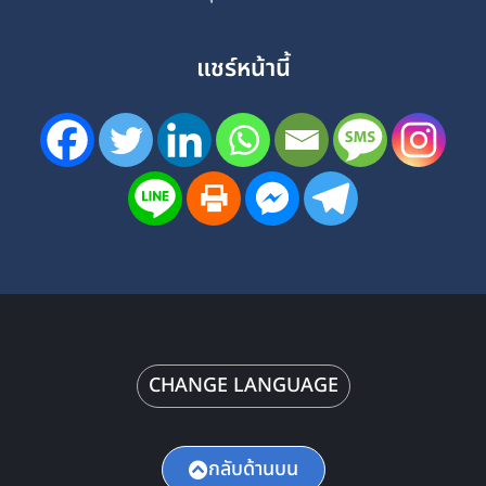
แชร์หน้านี้
CHANGE LANGUAGE
กลับด้านบน