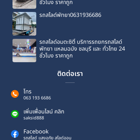
ชั่วโมง ราคาถูก
รถสไลด์พัทยา0631936686
รถ​สไลด์​อมตะซิตี้ บริการรถยกรถสไลด์
พัทยา แหลมฉบัง ชลบุรี และ ทั่วไทย 24
ชั่วโมง ราคาถูก
ติดต่อเรา
โทร
063 193 6686
เพิ่มเพื่อนไลน์ คลิก
saksid888
Facebook
รถสไลด์ แสงอภัย สไลด์ออน