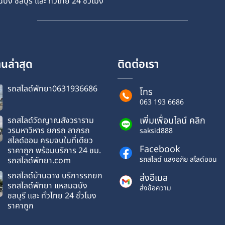
 ชลบุรี และ ทั่วไทย 24 ชั่วโมง
นล่าสุด
ติดต่อเรา
รถ​สไลด์​พัทยา​0631936686​
โทร
063 193 6686
เพิ่มเพื่อนไลน์ คลิก
รถสไลด์วัดญาณสังวราราม
วรมหาวิหาร ยกรถ ลากรถ
saksid888
สไลด์ออน ครบจบในที่เดียว
Facebook
ราคาถูก พร้อมบริการ 24 ชม.
รถสไลด์ แสงอภัย สไลด์ออน
รถสไลด์พัทยา.com
รถ​สไลด์​บ้านฉาง บริการรถยก
ส่งอีเมล
รถสไลด์พัทยา แหลมฉบัง
ส่งข้อความ
ชลบุรี และ ทั่วไทย 24 ชั่วโมง
ราคาถูก