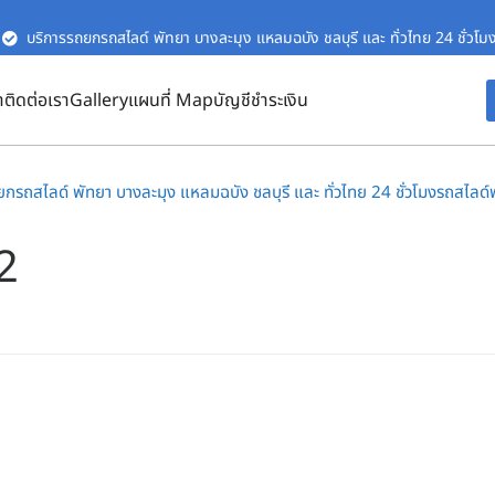
บริการรถยกรถสไลด์ พัทยา บางละมุง แหลมฉบัง ชลบุรี และ ทั่วไทย 24 ชั่วโม
า
ติดต่อเรา
Gallery
แผนที่ Map
บัญชีชำระเงิน
กรถสไลด์ พัทยา บางละมุง แหลมฉบัง ชลบุรี และ ทั่วไทย 24 ชั่วโมงรถสไลด
2