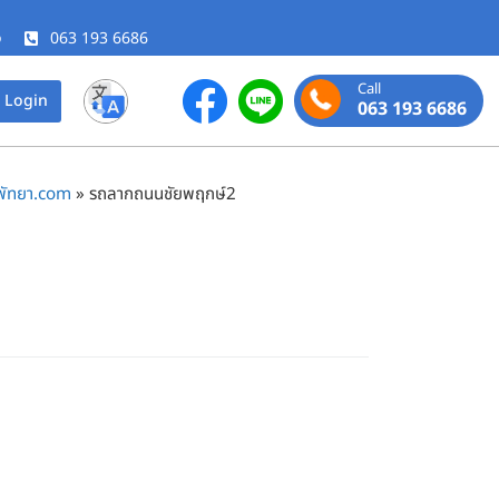
ง
063 193 6686
Call
Login
063 193 6686
์พัทยา.com
»
รถลากถนนชัยพฤกษ์2