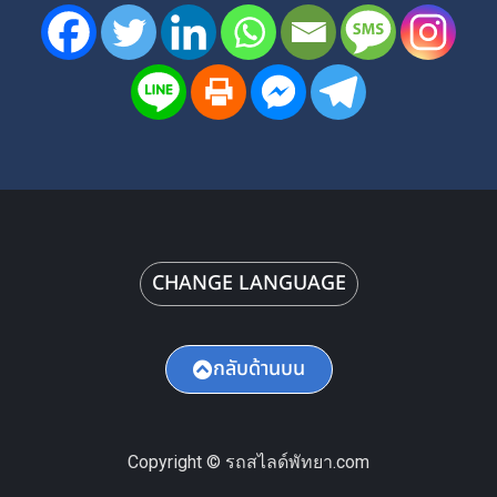
CHANGE LANGUAGE
กลับด้านบน
Copyright © รถสไลด์พัทยา.com