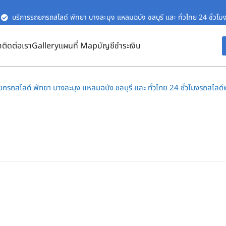
บริการรถยกรถสไลด์ พัทยา บางละมุง แหลมฉบัง ชลบุรี และ ทั่วไทย 24 ชั่วโม
า
ติดต่อเรา
Gallery
แผนที่ Map
บัญชีชำระเงิน
กรถสไลด์ พัทยา บางละมุง แหลมฉบัง ชลบุรี และ ทั่วไทย 24 ชั่วโมงรถสไลด