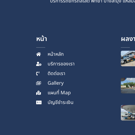
บริการรถยกรถสไลด์ พัทยา บางละมุง แหลมฉบัง
หน้า
ผลงา
หน้าหลัก
บริการของเรา
ติดต่อเรา
Gallery
แผนที่ Map
บัญชีชำระเงิน