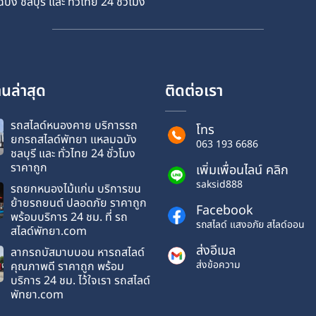
 ชลบุรี และ ทั่วไทย 24 ชั่วโมง
นล่าสุด
ติดต่อเรา
รถ​สไลด์​หนองคาย บริการรถ
โทร
ยกรถสไลด์พัทยา แหลมฉบัง
063 193 6686
ชลบุรี และ ทั่วไทย 24 ชั่วโมง
ราคาถูก
เพิ่มเพื่อนไลน์ คลิก
saksid888
รถยกหนองไม้แก่น บริการขน
ย้ายรถยนต์ ปลอดภัย ราคาถูก
Facebook
พร้อมบริการ 24 ชม. ที่ รถ
รถสไลด์ แสงอภัย สไลด์ออน
สไลด์พัทยา.com
ส่งอีเมล
ลากรถบัสมาบบอน หารถสไลด์
ส่งข้อความ
คุณภาพดี ราคาถูก พร้อม
บริการ 24 ชม. ไว้ใจเรา รถสไลด์
พัทยา.com