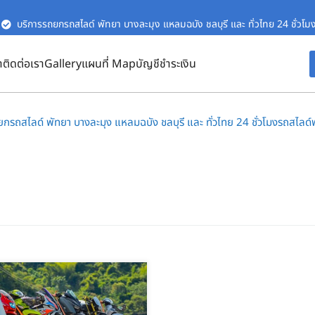
บริการรถยกรถสไลด์ พัทยา บางละมุง แหลมฉบัง ชลบุรี และ ทั่วไทย 24 ชั่วโม
า
ติดต่อเรา
Gallery
แผนที่ Map
บัญชีชำระเงิน
กรถสไลด์ พัทยา บางละมุง แหลมฉบัง ชลบุรี และ ทั่วไทย 24 ชั่วโมงรถสไลด