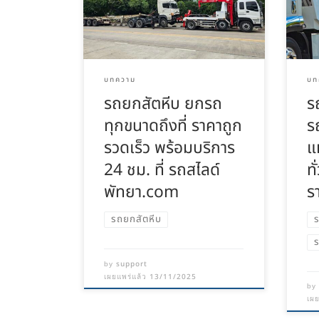
บทความ
บท
รถยกสัตหีบ ยกรถ
ร
ทุกขนาดถึงที่ ราคาถูก
ร
รวดเร็ว พร้อมบริการ
แ
24 ชม. ที่ รถสไลด์
ท
พัทยา.com
ร
รถยกสัตหีบ
ร
support
by
13/11/2025
เผยแพร่แล้ว
b
เผ