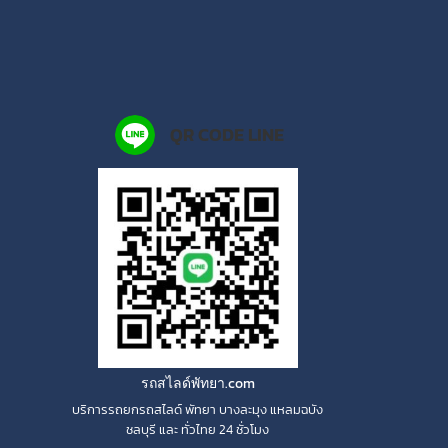
QR CODE LINE
รถสไลด์พัทยา.com
บริการรถยกรถสไลด์ พัทยา บางละมุง แหลมฉบัง
ชลบุรี และ ทั่วไทย 24 ชั่วโมง