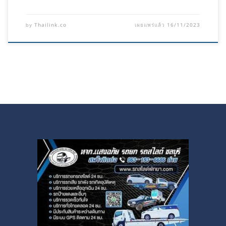
Thailink.co
16/11/2023
by
เผยแพร่แล้ว