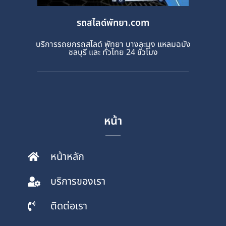
รถสไลด์พัทยา.com
บริการรถยกรถสไลด์ พัทยา บางละมุง แหลมฉบัง
ชลบุรี และ ทั่วไทย 24 ชั่วโมง
หน้า
หน้าหลัก
บริการของเรา
ติดต่อเรา