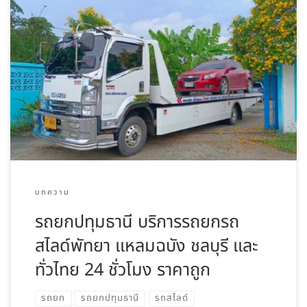
บทความ
รถยกปทุมธานี บริการรถยกรถ
สไลด์พัทยา แหลมฉบัง ชลบุรี และ
ทั่วไทย 24 ชั่วโมง ราคาถูก
รถยก
รถยกปทุมธานี
รถสไลด์