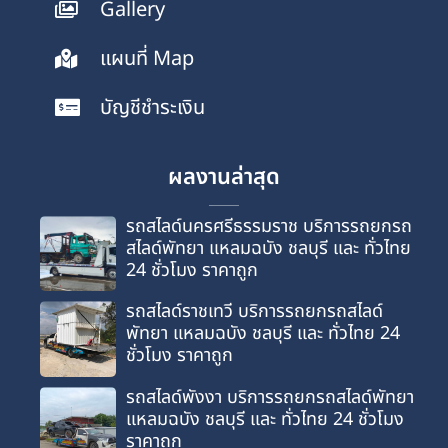
Gallery
แผนที่ Map
บัญชีชำระเงิน
ผลงานล่าสุด
รถ​สไลด์​นครศรีธรรมราช บริการรถยกรถ
สไลด์พัทยา แหลมฉบัง ชลบุรี และ ทั่วไทย
24 ชั่วโมง ราคาถูก
รถ​สไลด์​ราชเทวี บริการรถยกรถสไลด์
พัทยา แหลมฉบัง ชลบุรี และ ทั่วไทย 24
ชั่วโมง ราคาถูก
รถ​สไลด์​พังงา บริการรถยกรถสไลด์พัทยา
แหลมฉบัง ชลบุรี และ ทั่วไทย 24 ชั่วโมง
ราคาถูก