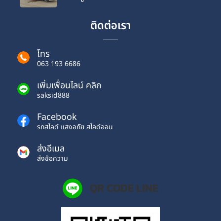
ติดต่อเรา
โทร
063 193 6686
เพิ่มเพื่อนไลน์ คลิก
saksid888
Facebook
รถสไลด์ แสงอภัย สไลด์ออน
ส่งอีเมล
ส่งข้อความ
QR CODE LINE