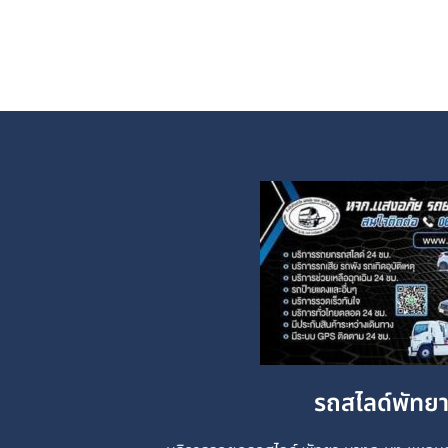
รถสไลด์พัทย