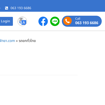
ง
063 193 6686
Call
Login
063 193 6686
์พัทยา.com
»
รถยกทั่วไทย