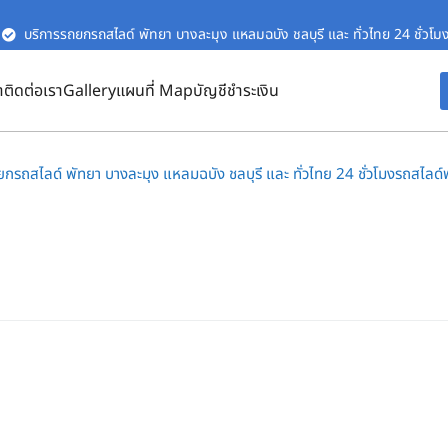
บริการรถยกรถสไลด์ พัทยา บางละมุง แหลมฉบัง ชลบุรี และ ทั่วไทย 24 ชั่วโม
า
ติดต่อเรา
Gallery
แผนที่ Map
บัญชีชำระเงิน
กรถสไลด์ พัทยา บางละมุง แหลมฉบัง ชลบุรี และ ทั่วไทย 24 ชั่วโมงรถสไลด