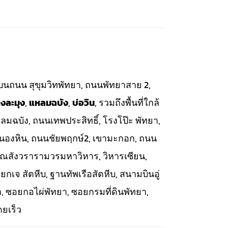
่บนถนน สุขุมวิทพัทยา, ถนนพัทยาสาย 2,
งละมุง
,
แหลมฉบัง
,
บ่อวิน
, รวมถึงพื้นที่ใกล้
หลมฉบัง, ถนนเทพประสิทธิ์, โรงโป๊ะ พัทยา,
หนองหิน, ถนนชัยพฤกษ์2, เขามะกอก, ถนน
ญาณสังวรารามวรมหาวิหาร, วิหารเซียน,
ยกเจ สัตหีบ, ฐานทัพเรือสัตหีบ, สนามบินอู่
 ซอยกอไผ่พัทยา, ซอยกรมที่ดินพัทยา,
ดยเร็ว