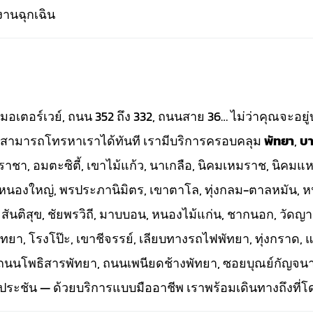
านฉุกเฉิน
เตอร์เวย์, ถนน 352 ถึง 332, ถนนสาย 36… ไม่ว่าคุณจะอยู
็สามารถโทรหาเราได้ทันที เรามีบริการครอบคลุม
พัทยา
,
บา
ีราชา, อมตะซิตี้, เขาไม้แก้ว, นาเกลือ, นิคมเหมราช, นิคมแ
 หนองใหญ่, พรประภานิมิตร, เขาตาโล, ทุ่งกลม-ตาลหมัน, 
สันติสุข, ชัยพรวิถี, มาบบอน, หนองไม้แก่น, ชากนอก, วัด
ัทยา, โรงโป๊ะ, เขาชีจรรย์, เลียบทางรถไฟพัทยา, ทุ่งกราด, แ
ถนนโพธิสารพัทยา, ถนนเพนียดช้างพัทยา, ซอยบุณย์กัญจนา,
ประชัน — ด้วยบริการแบบมืออาชีพ เราพร้อมเดินทางถึงที่โ