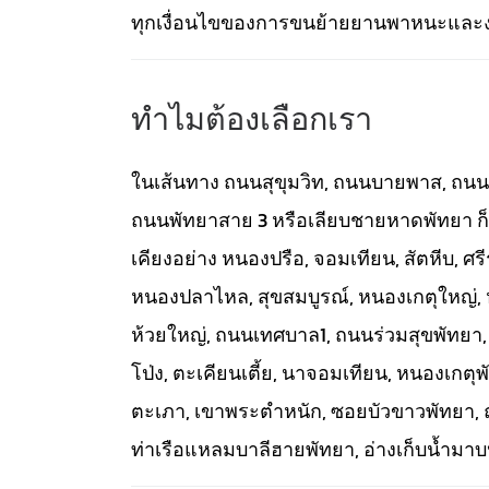
ทุกเงื่อนไขของการขนย้ายยานพาหนะและง
ทำไมต้องเลือกเรา
ในเส้นทาง ถนนสุขุมวิท, ถนนบายพาส, ถนนมอ
ถนนพัทยาสาย 3 หรือเลียบชายหาดพัทยา ก
เคียงอย่าง หนองปรือ, จอมเทียน, สัตหีบ, ศร
หนองปลาไหล, สุขสมบูรณ์, หนองเกตุใหญ่,
ห้วยใหญ่, ถนนเทศบาล1, ถนนร่วมสุขพัทยา, 
โป่ง, ตะเคียนเตี้ย, นาจอมเทียน, หนองเกตุพ
ตะเภา, เขาพระตำหนัก, ซอยบัวขาวพัทยา, 
ท่าเรือแหลมบาลีฮายพัทยา, อ่างเก็บน้ำมาบ