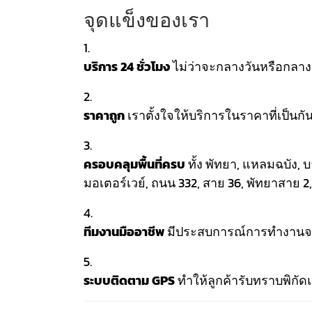
จุดแข็งของเรา
บริการ 24 ชั่วโมง
ไม่ว่าจะกลางวันหรือกลาง
ราคาถูก
เราตั้งใจให้บริการในราคาที่เป็นก
ครอบคลุมพื้นที่ครบ
ทั้ง พัทยา, แหลมฉบัง,
มอเตอร์เวย์, ถนน 332, สาย 36, พัทยาสาย 2,
ทีมงานมืออาชีพ
มีประสบการณ์การทำงานจริ
ระบบติดตาม GPS
ทำให้ลูกค้ารับทราบพิกั