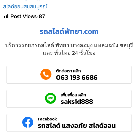
สไลด์ออนสุขสมบูรณ์
Post Views:
87
รถสไลด์พัทยา.com
บริการรถยกรถสไลด์ พัทยา บางละมุง แหลมฉบัง ชลบุรี
และ ทั่วไทย 24 ชั่วโมง
ติดต่อเรา คลิก
063 193 6686
เพิ่มเพื่อน คลิก
saksid888
Facebook
รถสไลด์ แสงอภัย สไลด์ออน