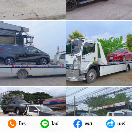
โทร
ไลน์
เฟส
แชร์