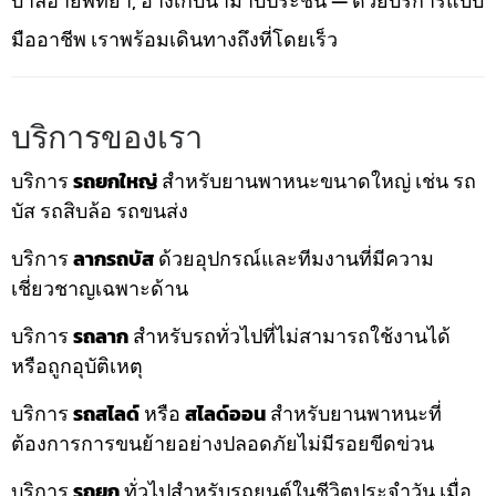
บาลีฮายพัทยา, อ่างเก็บน้ำมาบประชัน — ด้วยบริการแบบ
มืออาชีพ เราพร้อมเดินทางถึงที่โดยเร็ว
บริการของเรา
บริการ
รถยกใหญ่
สำหรับยานพาหนะขนาดใหญ่ เช่น รถ
บัส รถสิบล้อ รถขนส่ง
บริการ
ลากรถบัส
ด้วยอุปกรณ์และทีมงานที่มีความ
เชี่ยวชาญเฉพาะด้าน
บริการ
รถลาก
สำหรับรถทั่วไปที่ไม่สามารถใช้งานได้
หรือถูกอุบัติเหตุ
บริการ
รถสไลด์
หรือ
สไลด์ออน
สำหรับยานพาหนะที่
ต้องการการขนย้ายอย่างปลอดภัยไม่มีรอยขีดข่วน
บริการ
รถยก
ทั่วไปสำหรับรถยนต์ในชีวิตประจำวัน เมื่อ