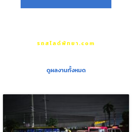
รถสไลด์พัทยา.com
ผลงานของเรา
ดูผลงานทั้งหมด