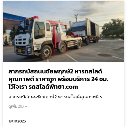
ลากรถบัสถนนชัยพฤกษ์2 หารถสไลด์
คุณภาพดี ราคาถูก พร้อมบริการ 24 ชม.
ไว้ใจเรา รถสไลด์พัทยา.com
ลากรถบัสถนนชัยพฤกษ์2 หารถสไลด์คุณภาพดี ร
ดูเพิ่มเติม »
13/11/2025