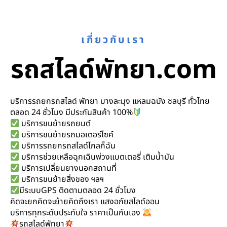
เกี่ยวกับเรา
รถสไลด์พัทยา.com
บริการรถยกรถสไลด์ พัทยา บางละมุง แหลมฉบัง ชลบุรี ทั่วไทย
ตลอด 24 ชั่วโมง มีประกันสินค้า 100%
บริการขนย้ายรถยนต์
บริการขนย้ายรถมอเตอร์ไซค์
บริการรถยกรถสไลด์ไกลก็ฉัน
บริการช่วยเหลือฉุกเฉินพ่วงแบตเตอรี่ เติมน้ำมัน
บริการเปลี่ยนยางนอกสถานที่
บริการขนย้ายสิ่งของ ฯลฯ
มีระบบGPS ติดตามตลอด 24 ชั่วโมง
คิดจะยกคิดจะย้ายคิดถึงเรา แสงอภัยสไลด์ออน
บริการทุกระดับประทับใจ ราคาเป็นกันเอง
รถสไลด์พัทยา