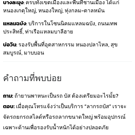
บางละมุง
: ครบทั้งเขตเมืองและพื้นที่ชานเมือง ได้แก่
หนองเกตุใหญ่, หนองใหญ่, ทุ่งกลม-ตาลหมัน
แหลมฉบัง
: บริการในโซนนิคมแหลมฉบัง, ถนนเทพ
ประสิทธิ์, ท่าเรือแหลมบาลีฮาย
บ่อวิน
: รองรับพื้นที่อุตสาหกรรม หนองปลาไหล, สุข
สมบูรณ์, มาบบอน
คำถามที่พบบ่อย
ถาม:
ถ้ายานพาหนะเป็นรถ บัส ต้องเตรียมอะไรมั้ย?
ตอบ:
เมื่อคุณโทรแจ้งว่าเป็นบริการ “ลากรถบัส” เราจะ
จัดรถยกรถสไลด์หรือรถลากขนาดใหญ่ พร้อมอุปกรณ์
เฉพาะด้านเพื่อรองรับน้ำหนักได้อย่างปลอดภัย