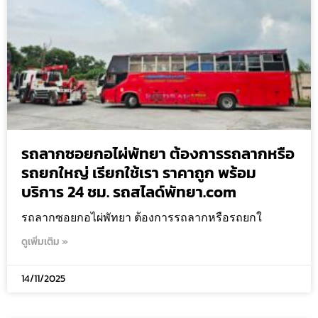
รถลากซอยกอไผ่พัทยา ต้องการรถลากหรือ
รถยกใหญ่ เรียกใช้เรา ราคาถูก พร้อม
บริการ 24 ชม. รถสไลด์พัทยา.com
รถลากซอยกอไผ่พัทยา ต้องการรถลากหรือรถยกใ
ดูเพิ่มเติม »
14/11/2025