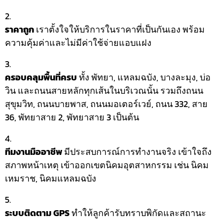
ราคาถูก
เราตั้งใจให้บริการในราคาที่เป็นกันเอง พร้อม
ความคุ้มค่าและไม่มีค่าใช้จ่ายแอบแฝง
ครอบคลุมพื้นที่ครบ
ทั้ง พัทยา, แหลมฉบัง, บางละมุง, บ่อ
วิน และถนนสายหลักทุกเส้นในบริเวณนั้น รวมถึงถนน
สุขุมวิท, ถนนบายพาส, ถนนมอเตอร์เวย์, ถนน 332, สาย
36, พัทยาสาย 2, พัทยาสาย 3 เป็นต้น
ทีมงานมืออาชีพ
มีประสบการณ์การทำงานจริง เข้าใจถึง
สภาพหน้าเหตุ เข้าออกเขตนิคมอุตสาหกรรม เช่น นิคม
เหมราช, นิคมแหลมฉบัง
ระบบติดตาม GPS
ทำให้ลูกค้ารับทราบพิกัดและสถานะ