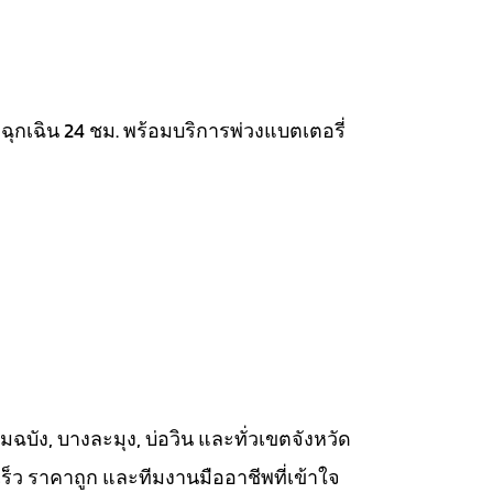
ุกเฉิน 24 ชม. พร้อมบริการพ่วงแบตเตอรี่
ลมฉบัง, บางละมุง, บ่อวิน และทั่วเขตจังหวัด
ร็ว ราคาถูก และทีมงานมืออาชีพที่เข้าใจ