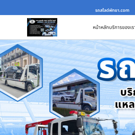
รถสไลด์พัทยา.com
หน้าหลัก
บริการของเร