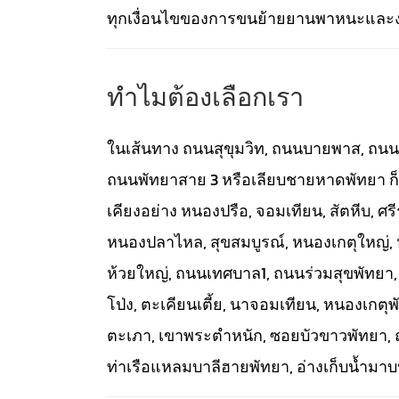
ทุกเงื่อนไขของการขนย้ายยานพาหนะและง
ทำไมต้องเลือกเรา
ในเส้นทาง ถนนสุขุมวิท, ถนนบายพาส, ถนนมอ
ถนนพัทยาสาย 3 หรือเลียบชายหาดพัทยา ก
เคียงอย่าง หนองปรือ, จอมเทียน, สัตหีบ, ศร
หนองปลาไหล, สุขสมบูรณ์, หนองเกตุใหญ่,
ห้วยใหญ่, ถนนเทศบาล1, ถนนร่วมสุขพัทยา, 
โป่ง, ตะเคียนเตี้ย, นาจอมเทียน, หนองเกตุพ
ตะเภา, เขาพระตำหนัก, ซอยบัวขาวพัทยา, 
ท่าเรือแหลมบาลีฮายพัทยา, อ่างเก็บน้ำมาบ