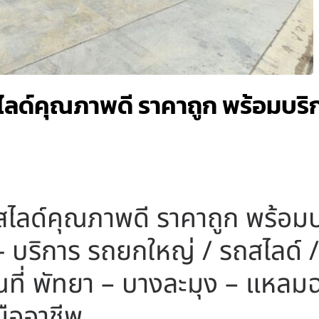
ลด์คุณภาพดี ราคาถูก พร้อมบริกา
ไลด์คุณภาพดี ราคาถูก พร้อมบร
บริการ รถยกใหญ่ / รถสไลด์ /
้นที่ พัทยา – บางละมุง – แหลมฉบ
มืออาชีพ