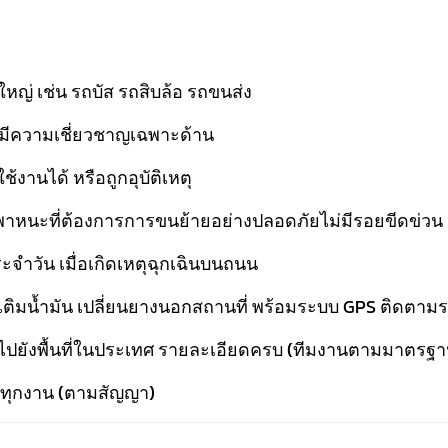
่ เช่น รถบัส รถสิบล้อ รถขนส่ง
่มีความเชี่ยวชาญเฉพาะด้าน
้งานได้ หรือถูกอุบัติเหตุ
าหนะที่ต้องการการขนย้ายอย่างปลอดภัยไม่มีรอยขีดข่วน
ะจำวัน เมื่อเกิดเหตุฉุกเฉินบนถนน
ี่ เติมน้ำมัน เปลี่ยนยางนอกสถานที่ พร้อมระบบ GPS ติดตาม
ยไปยังพื้นที่ในประเทศ รายละเอียดครบ (ทีมงานตามมาตรฐา
ยทุกงาน (ตามสัญญา)