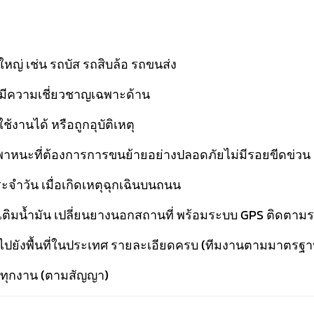
่ เช่น รถบัส รถสิบล้อ รถขนส่ง
่มีความเชี่ยวชาญเฉพาะด้าน
้งานได้ หรือถูกอุบัติเหตุ
าหนะที่ต้องการการขนย้ายอย่างปลอดภัยไม่มีรอยขีดข่วน
ะจำวัน เมื่อเกิดเหตุฉุกเฉินบนถนน
ี่ เติมน้ำมัน เปลี่ยนยางนอกสถานที่ พร้อมระบบ GPS ติดตาม
ยไปยังพื้นที่ในประเทศ รายละเอียดครบ (ทีมงานตามมาตรฐา
ยทุกงาน (ตามสัญญา)