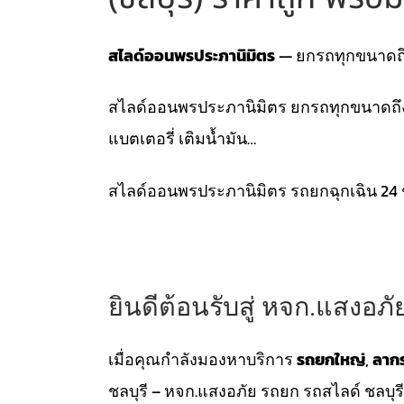
สไลด์ออนพรประภานิมิตร
— ยกรถทุกขนาดถึงท
สไลด์ออนพรประภานิมิตร ยกรถทุกขนาดถึงที่
แบตเตอรี่ เติมน้ำมัน…
สไลด์ออนพรประภานิมิตร รถยกฉุกเฉิน 24 ชม
ยินดีต้อนรับสู่ หจก.แสงอภ
เมื่อคุณกำลังมองหาบริการ
รถยกใหญ่
,
ลาก
ชลบุรี – หจก.แสงอภัย รถยก รถสไลด์ ชลบุร