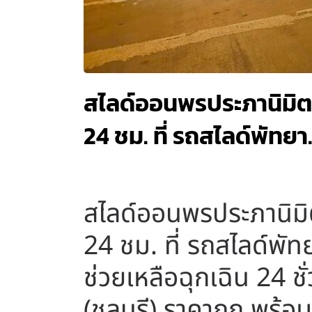
สไลด์ออนพรประภานิมิตร
24 ชม. ที่ รถสไลด์พัทย
สไลด์ออนพรประภานิมิต
24 ชม. ที่ รถสไลด์พั
ช่วยเหลือฉุกเฉิน 24 ชั
(ชลบุรี) ราคาถูก พร้อ