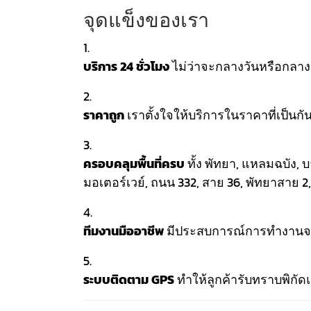
จุดแข็งของเรา
บริการ 24 ชั่วโมง
ไม่ว่าจะกลางวันหรือกลาง
ราคาถูก
เราตั้งใจให้บริการในราคาที่เป็นก
ครอบคลุมพื้นที่ครบ
ทั้ง พัทยา, แหลมฉบัง,
มอเตอร์เวย์, ถนน 332, สาย 36, พัทยาสาย 2,
ทีมงานมืออาชีพ
มีประสบการณ์การทำงานจริ
ระบบติดตาม GPS
ทำให้ลูกค้ารับทราบพิกั