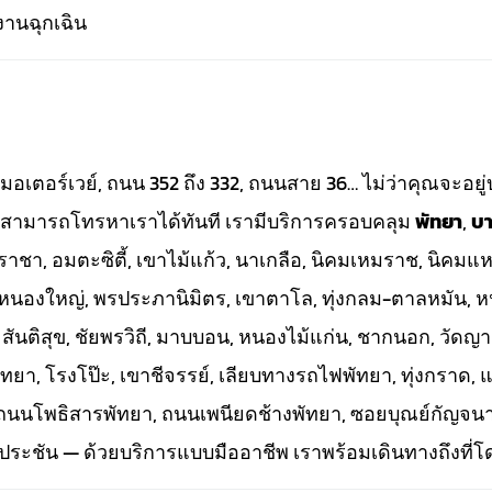
านฉุกเฉิน
เตอร์เวย์, ถนน 352 ถึง 332, ถนนสาย 36… ไม่ว่าคุณจะอยู
็สามารถโทรหาเราได้ทันที เรามีบริการครอบคลุม
พัทยา
,
บา
ีราชา, อมตะซิตี้, เขาไม้แก้ว, นาเกลือ, นิคมเหมราช, นิคมแ
 หนองใหญ่, พรประภานิมิตร, เขาตาโล, ทุ่งกลม-ตาลหมัน, 
สันติสุข, ชัยพรวิถี, มาบบอน, หนองไม้แก่น, ชากนอก, วัด
ัทยา, โรงโป๊ะ, เขาชีจรรย์, เลียบทางรถไฟพัทยา, ทุ่งกราด, แ
ถนนโพธิสารพัทยา, ถนนเพนียดช้างพัทยา, ซอยบุณย์กัญจนา,
ประชัน — ด้วยบริการแบบมืออาชีพ เราพร้อมเดินทางถึงที่โ