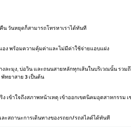
คืน วันหยุดก็สามารถโทรหาเราได้ทันที
ันเอง พร้อมความคุ้มค่าและไม่มีค่าใช้จ่ายแอบแฝง
 บางละมุง, บ่อวิน และถนนสายหลักทุกเส้นในบริเวณนั้น รวม
 พัทยาสาย 3 เป็นต้น
ง เข้าใจถึงสภาพหน้าเหตุ เข้าออกเขตนิคมอุตสาหกรรม เ
ดและสถานะการเดินทางของรถยก/รถสไลด์ได้ทันที