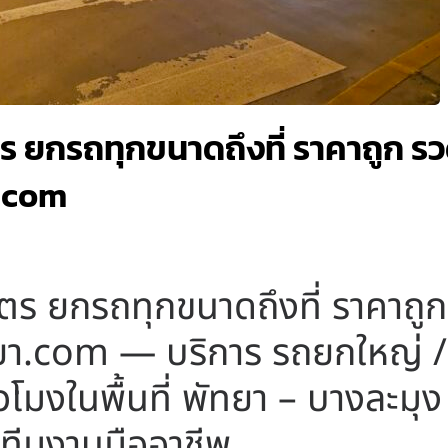
 ยกรถทุกขนาดถึงที่ ราคาถูก รว
า.com
ร ยกรถทุกขนาดถึงที่ ราคาถูก
ทยา.com — บริการ รถยกใหญ่ /
่วโมงในพื้นที่ พัทยา – บางละมุ
มทีมงานมืออาชีพ