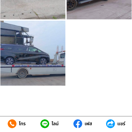
โทร
ไลน์
เฟส
แชร์