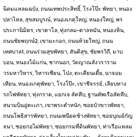
นิคมแหลมฉบัง, ถนนเทพประสิทธิ์, โรงโป๊ะ พัทยา, หนอง
ปลาไหล, สุขสมบูรณ์, หนองเกตุใหญ่, หนองใหญ่, พร
ประภานิมิตร, เขาตาโล, ทุ่งกลม-ตาลหมัน, หนองหิน,
ถนนชัยพฤกษ์2, เขามะกอก, ถนนห้วยใหญ่, ถนน
เทศบาล1, ถนนร่วมสุขพัทยา, สันติสุข, ชัยพรวิถี, มาบ
บอน, หนองไม้แก่น, ชากนอก, วัดญาณสังวราราม
วรมหาวิหาร, วิหารเซียน, โป่ง, ตะเคียนเตี้ย, นาจอม
เทียน, หนองเกตุพัทยา, โรงโป๊ะ, เขาชีจรรย์, เลียบทาง
รถไฟพัทยา, ทุ่งกราด, แยกเจ สัตหีบ, ฐานทัพเรือสัตหีบ,
สนามบินอู่ตะเภา, เขาพระตำหนัก, ซอยบัวขาวพัทยา,
ถนนโพธิสารพัทยา, ถนนเพนียดช้างพัทยา, ซอยบุณย์กัญ
จนา, ซอยกอไผ่พัทยา, ซอยกรมที่ดินพัทยา, ท่าเรือแหลม