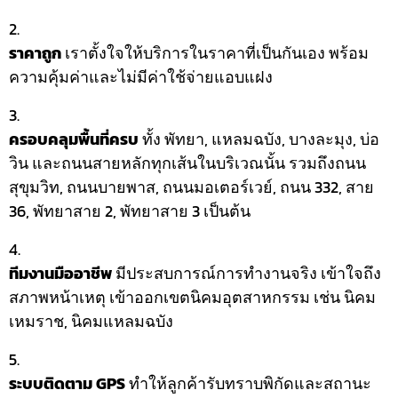
ราคาถูก
เราตั้งใจให้บริการในราคาที่เป็นกันเอง พร้อม
ความคุ้มค่าและไม่มีค่าใช้จ่ายแอบแฝง
ครอบคลุมพื้นที่ครบ
ทั้ง พัทยา, แหลมฉบัง, บางละมุง, บ่อ
วิน และถนนสายหลักทุกเส้นในบริเวณนั้น รวมถึงถนน
สุขุมวิท, ถนนบายพาส, ถนนมอเตอร์เวย์, ถนน 332, สาย
36, พัทยาสาย 2, พัทยาสาย 3 เป็นต้น
ทีมงานมืออาชีพ
มีประสบการณ์การทำงานจริง เข้าใจถึง
สภาพหน้าเหตุ เข้าออกเขตนิคมอุตสาหกรรม เช่น นิคม
เหมราช, นิคมแหลมฉบัง
ระบบติดตาม GPS
ทำให้ลูกค้ารับทราบพิกัดและสถานะ