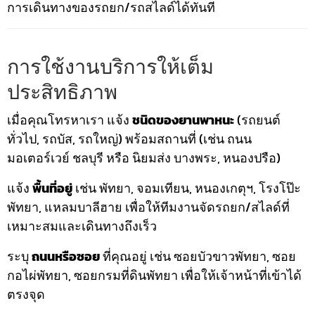
การเดินทางของรถยก/รถสไลด์ได้ทันที
การใช้งานบริการให้เต็ม
ประสิทธิภาพ
เมื่อคุณโทรหาเรา แจ้ง
ชนิดของยานพาหนะ
(รถยนต์
ทั่วไป, รถบัส, รถใหญ่) พร้อมสถานที่ (เช่น ถนน
มอเตอร์เวย์ ชลบุรี หรือ นิยมส่ง บางพระ, หนองปรือ)
แจ้ง
พื้นที่อยู่
เช่น พัทยา, จอมเทียน, หนองเกตุฯ, โรงโป๊ะ
พัทยา, แหลมบาลีฮาย เพื่อให้ทีมงานจัดรถยก/สไลด์ที่
เหมาะสมและเดินทางถึงเร็ว
ระบุ
ถนนหรือซอย
ที่คุณอยู่ เช่น ซอยบัวขาวพัทยา, ซอย
กอไผ่พัทยา, ซอยกรมที่ดินพัทยา เพื่อให้เจ้าหน้าที่เข้าได้
ตรงจุด