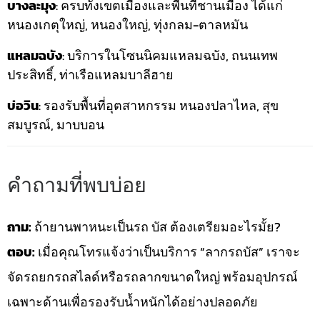
บางละมุง
: ครบทั้งเขตเมืองและพื้นที่ชานเมือง ได้แก่
หนองเกตุใหญ่, หนองใหญ่, ทุ่งกลม-ตาลหมัน
แหลมฉบัง
: บริการในโซนนิคมแหลมฉบัง, ถนนเทพ
ประสิทธิ์, ท่าเรือแหลมบาลีฮาย
บ่อวิน
: รองรับพื้นที่อุตสาหกรรม หนองปลาไหล, สุข
สมบูรณ์, มาบบอน
คำถามที่พบบ่อย
ถาม:
ถ้ายานพาหนะเป็นรถ บัส ต้องเตรียมอะไรมั้ย?
ตอบ:
เมื่อคุณโทรแจ้งว่าเป็นบริการ “ลากรถบัส” เราจะ
จัดรถยกรถสไลด์หรือรถลากขนาดใหญ่ พร้อมอุปกรณ์
เฉพาะด้านเพื่อรองรับน้ำหนักได้อย่างปลอดภัย