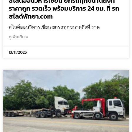
สไลด์ออนวิหารเซียน ยกรถทุกขนาดถึงที่
ราคาถูก รวดเร็ว พร้อมบริการ 24 ชม. ที่ รถ
สไลด์พัทยา.com
สไลด์ออนวิหารเซียน ยกรถทุกขนาดถึงที่ ราค
ดูเพิ่มเติม »
13/11/2025