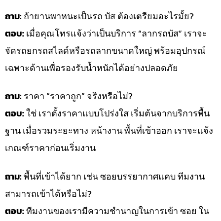
ถาม:
ถ้ายานพาหนะเป็นรถ บัส ต้องเตรียมอะไรมั้ย?
ตอบ:
เมื่อคุณโทรแจ้งว่าเป็นบริการ “ลากรถบัส” เราจะ
จัดรถยกรถสไลด์หรือรถลากขนาดใหญ่ พร้อมอุปกรณ์
เฉพาะด้านเพื่อรองรับน้ำหนักได้อย่างปลอดภัย
ถาม:
ราคา “ราคาถูก” จริงหรือไม่?
ตอบ:
ใช่ เราตั้งราคาแบบโปร่งใส เริ่มต้นจากบริการพื้น
ฐาน เมื่อรวมระยะทาง หน้างาน พื้นที่เข้าออก เราจะแจ้ง
เกณฑ์ราคาก่อนเริ่มงาน
ถาม:
พื้นที่เข้าได้ยาก เช่น ซอยบรรยากาศแคบ ทีมงาน
สามารถเข้าได้หรือไม่?
ตอบ:
ทีมงานของเรามีความชำนาญในการเข้า ซอย ใน