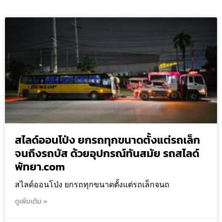
สไลด์ออนโป่ง ยกรถทุกขนาดตั้งแต่รถเล็ก
จนถึงรถบัส ด้วยอุปกรณ์ทันสมัย รถสไลด์
พัทยา.com
สไลด์ออนโป่ง ยกรถทุกขนาดตั้งแต่รถเล็กจนถ
ดูเพิ่มเติม »