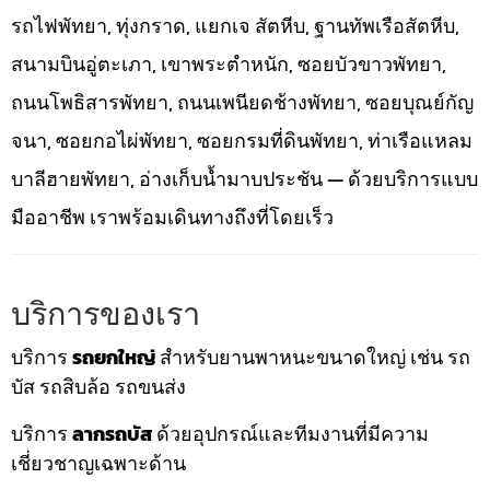
รถไฟพัทยา, ทุ่งกราด, แยกเจ สัตหีบ, ฐานทัพเรือสัตหีบ,
สนามบินอู่ตะเภา, เขาพระตำหนัก, ซอยบัวขาวพัทยา,
ถนนโพธิสารพัทยา, ถนนเพนียดช้างพัทยา, ซอยบุณย์กัญ
จนา, ซอยกอไผ่พัทยา, ซอยกรมที่ดินพัทยา, ท่าเรือแหลม
บาลีฮายพัทยา, อ่างเก็บน้ำมาบประชัน — ด้วยบริการแบบ
มืออาชีพ เราพร้อมเดินทางถึงที่โดยเร็ว
บริการของเรา
บริการ
รถยกใหญ่
สำหรับยานพาหนะขนาดใหญ่ เช่น รถ
บัส รถสิบล้อ รถขนส่ง
บริการ
ลากรถบัส
ด้วยอุปกรณ์และทีมงานที่มีความ
เชี่ยวชาญเฉพาะด้าน