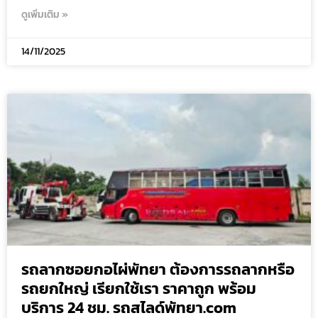
ดูเพิ่มเติม »
14/11/2025
รถลากซอยกอไผ่พัทยา ต้องการรถลากหรือ
รถยกใหญ่ เรียกใช้เรา ราคาถูก พร้อม
บริการ 24 ชม. รถสไลด์พัทยา.com