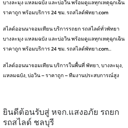
บางละมุง แหลมฉบัง และบ่อวิน พร้อมดูแลทุกเหตุฉุกเฉิน
ราคาถูก พร้อมบริการ 24 ชม. รถสไลด์พัทยา.com
สไลด์ออนนาจอมเทียน บริการรถยก รถสไลด์ทั่วพัทยา
บางละมุง แหลมฉบัง และบ่อวิน พร้อมดูแลทุกเหตุฉุกเฉิน
ราคาถูก พร้อมบริการ 24 ชม. รถสไลด์พัทยา.com…
สไลด์ออนนาจอมเทียน บริการในพื้นที่ พัทยา, บางละมุง,
แหลมฉบัง, บ่อวิน – ราคาถูก – ทีมงานประสบการณ์สูง
ยินดีต้อนรับสู่ หจก.แสงอภัย รถยก
รถสไลด์ ชลบุรี