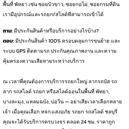
พื้นที่ พัทยา เช่น ซอยบัวขาว, ซอยกอไผ่, ซอยกรมที่ดิน
เรามีอุปกรณ์และรถยก/สไลด์ที่สามารถเข้าได้
ถาม:
มีประกันสินค้าหรือบริการอย่างไรบ้าง?
ตอบ:
มีประกันสินค้า 100% ครอบคลุมการขนย้าย และ
ระบบ GPS ติดตามรถ ประกันคุณภาพงาน และความ
คุ้มครองความเสียหายระหว่างบริการ
ณ เวลาที่คุณต้องการบริการรถยกใหญ่ ลากรถบัส รถ
ลาก รถสไลด์ รถยก หรือสไลด์ออนในพื้นที่ พัทยา,
บางละมุง, แหลมฉบัง, บ่อวิน — อย่าเสียเวลาเลือกหลาย
เจ้า เมื่อคุณเลือก หจก.แสงอภัย รถยก รถสไลด์ ชลบุรี
คุณจะได้รับบริการครบวงจร ตลอด 24 ชม. ราคาถูก