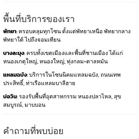
พื้นที่บริการของเรา
พัทยา
: ครอบคลุมทุกโซน ตั้งแต่พัทยาเหนือ พัทยากลาง
พัทยาใต้ ไปถึงจอมเทียน
บางละมุง
: ครบทั้งเขตเมืองและพื้นที่ชานเมือง ได้แก่
หนองเกตุใหญ่, หนองใหญ่, ทุ่งกลม-ตาลหมัน
แหลมฉบัง
: บริการในโซนนิคมแหลมฉบัง, ถนนเทพ
ประสิทธิ์, ท่าเรือแหลมบาลีฮาย
บ่อวิน
: รองรับพื้นที่อุตสาหกรรม หนองปลาไหล, สุข
สมบูรณ์, มาบบอน
คำถามที่พบบ่อย