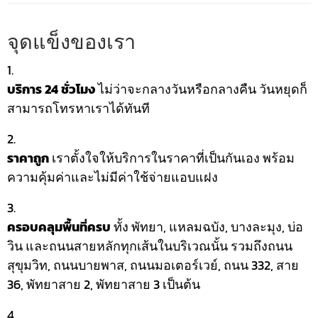
จุดแข็งของเรา
บริการ 24 ชั่วโมง
ไม่ว่าจะกลางวันหรือกลางคืน วันหยุดก็
สามารถโทรหาเราได้ทันที
ราคาถูก
เราตั้งใจให้บริการในราคาที่เป็นกันเอง พร้อม
ความคุ้มค่าและไม่มีค่าใช้จ่ายแอบแฝง
ครอบคลุมพื้นที่ครบ
ทั้ง พัทยา, แหลมฉบัง, บางละมุง, บ่อ
วิน และถนนสายหลักทุกเส้นในบริเวณนั้น รวมถึงถนน
สุขุมวิท, ถนนบายพาส, ถนนมอเตอร์เวย์, ถนน 332, สาย
36, พัทยาสาย 2, พัทยาสาย 3 เป็นต้น