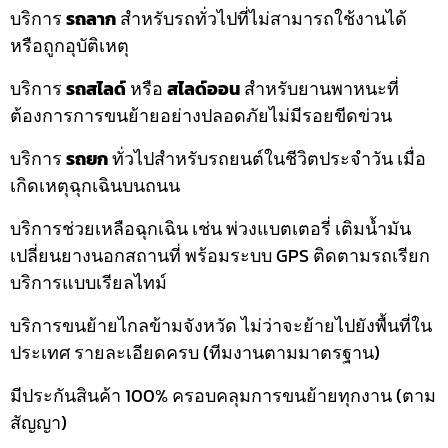
บริการ
รถลาก
สำหรับรถทั่วไปที่ไม่สามารถใช้งานได้
หรือถูกอุบัติเหตุ
บริการ
รถสไลด์
หรือ
สไลด์ออน
สำหรับยานพาหนะที่
ต้องการการขนย้ายอย่างปลอดภัยไม่มีรอยขีดข่วน
บริการ
รถยก
ทั่วไปสำหรับรถยนต์ในชีวิตประจำวัน เมื่อ
เกิดเหตุฉุกเฉินบนถนน
บริการช่วยเหลือฉุกเฉิน เช่น พ่วงแบตเตอรี่ เติมน้ำมัน
เปลี่ยนยางนอกสถานที่ พร้อมระบบ GPS ติดตามรถเรียก
บริการแบบเรียลไทม์
บริการขนย้ายไกลข้ามจังหวัด ไม่ว่าจะย้ายไปยังพื้นที่ใน
ประเทศ รายละเอียดครบ (ทีมงานตามมาตรฐาน)
มีประกันสินค้า 100% ครอบคลุมการขนย้ายทุกงาน (ตาม
สัญญา)