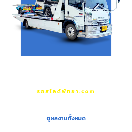
รถสไลด์พัทยา.com
ผลงานของเรา
ดูผลงานทั้งหมด