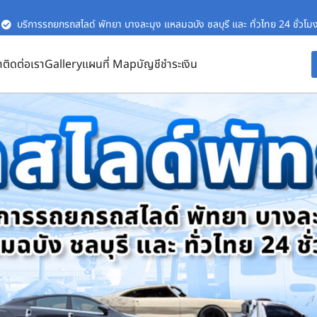
บริการรถยกรถสไลด์ พัทยา บางละมุง แหลมฉบัง ชลบุรี และ ทั่วไทย 24 ชั่วโม
า
ติดต่อเรา
Gallery
แผนที่ Map
บัญชีชำระเงิน