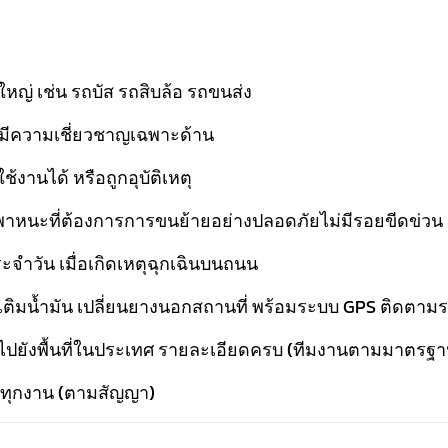
่ เช่น รถบัส รถสิบล้อ รถขนส่ง
่มีความเชี่ยวชาญเฉพาะด้าน
้งานได้ หรือถูกอุบัติเหตุ
าหนะที่ต้องการการขนย้ายอย่างปลอดภัยไม่มีรอยขีดข่วน
ะจำวัน เมื่อเกิดเหตุฉุกเฉินบนถนน
ี่ เติมน้ำมัน เปลี่ยนยางนอกสถานที่ พร้อมระบบ GPS ติดตาม
ยไปยังพื้นที่ในประเทศ รายละเอียดครบ (ทีมงานตามมาตรฐา
ยทุกงาน (ตามสัญญา)