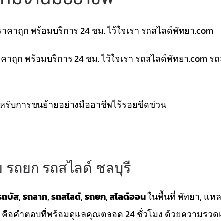
คาถูก พร้อมบริการ 24 ชม. ไว้ใจเรา รถสไลด์พัทยา.com
าถูก พร้อมบริการ 24 ชม. ไว้ใจเรา รถสไลด์พัทยา.com รถ
ำหรับการขนย้ายอย่างมืออาชีพไร้รอยขีดข่วน
ัย รถยก รถสไลด์ ชลบุรี
รถบัส
,
รถลาก
,
รถสไลด์
,
รถยก
,
สไลด์ออน
ในพื้นที่ พัทยา, แห
ี คือคำตอบที่พร้อมดูแลคุณตลอด 24 ชั่วโมง ด้วยความรวดเ