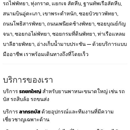
รถไฟพัทยา, ทุ่งกราด, แยกเจ สัตหีบ, ฐานทัพเรือสัตหีบ,
สนามบินอู่ตะเภา, เขาพระตำหนัก, ซอยบัวขาวพัทยา,
ถนนโพธิสารพัทยา, ถนนเพนียดช้างพัทยา, ซอยบุณย์กัญ
จนา, ซอยกอไผ่พัทยา, ซอยกรมที่ดินพัทยา, ท่าเรือแหลม
บาลีฮายพัทยา, อ่างเก็บน้ำมาบประชัน — ด้วยบริการแบบ
มืออาชีพ เราพร้อมเดินทางถึงที่โดยเร็ว
บริการของเรา
บริการ
รถยกใหญ่
สำหรับยานพาหนะขนาดใหญ่ เช่น รถ
บัส รถสิบล้อ รถขนส่ง
บริการ
ลากรถบัส
ด้วยอุปกรณ์และทีมงานที่มีความ
เชี่ยวชาญเฉพาะด้าน