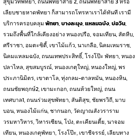
สุขุมวิทพัทยา, ถนนพัทยาสาย 2, ถนนพัทยาสาย 3 หรือ
เลียบชายหาดพัทยา ก็สามารถโทรหาเราได้ทันที เรามี
บริการครอบคลุม
พัทยา
,
บางละมุง
,
แหลมฉบัง
,
บ่อวิน
,
รวมถึงพื้นที่ใกล้เคียงอย่าง หนองปรือ, จอมเทียน, สัตหีบ,
ศรีราชา, อมตะซิตี้, เขาไม้แก้ว, นาเกลือ, นิคมเหมราช,
นิคมแหลมฉบัง, ถนนเทพประสิทธิ์, โรงโป๊ะ พัทยา, หนอง
ปลาไหล, สุขสมบูรณ์, หนองเกตุใหญ่, หนองใหญ่, พร
ประภานิมิตร, เขาตาโล, ทุ่งกลม-ตาลหมัน, หนองหิน,
ถนนชัยพฤกษ์2, เขามะกอก, ถนนห้วยใหญ่, ถนน
เทศบาล1, ถนนร่วมสุขพัทยา, สันติสุข, ชัยพรวิถี, มาบ
บอน, หนองไม้แก่น, ชากนอก, วัดญาณสังวราราม
วรมหาวิหาร, วิหารเซียน, โป่ง, ตะเคียนเตี้ย, นาจอม
เทียน, หนองเกตุพัทยา, โรงโป๊ะ, เขาชีจรรย์, เลียบทาง