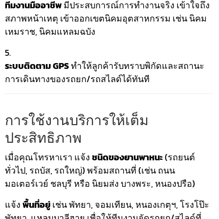
ทีมงานมืออาชีพ
มีประสบการณ์การทำงานจริง เข้าใจถึง
สภาพหน้าเหตุ เข้าออกเขตนิคมอุตสาหกรรม เช่น นิคม
เหมราช, นิคมแหลมฉบัง
ระบบติดตาม GPS
ทำให้ลูกค้ารับทราบพิกัดและสถานะ
การเดินทางของรถยก/รถสไลด์ได้ทันที
การใช้งานบริการให้เต็ม
ประสิทธิภาพ
เมื่อคุณโทรหาเรา แจ้ง
ชนิดของยานพาหนะ
(รถยนต์
ทั่วไป, รถบัส, รถใหญ่) พร้อมสถานที่ (เช่น ถนน
มอเตอร์เวย์ ชลบุรี หรือ นิยมส่ง บางพระ, หนองปรือ)
แจ้ง
พื้นที่อยู่
เช่น พัทยา, จอมเทียน, หนองเกตุฯ, โรงโป๊ะ
พัทยา, แหลมบาลีฮาย เพื่อให้ทีมงานจัดรถยก/สไลด์ที่