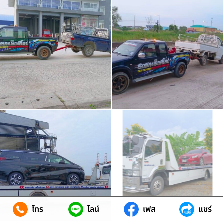
โทร
ไลน์
เฟส
แชร์