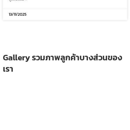
13/11/2025
Gallery รวมภาพลูกค้าบางส่วนของ
เรา