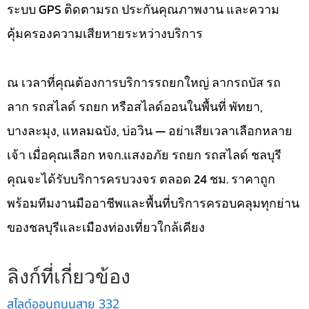
ระบบ GPS ติดตามรถ ประกันคุณภาพงาน และความ
คุ้มครองความเสียหายระหว่างบริการ
ณ เวลาที่คุณต้องการบริการรถยกใหญ่ ลากรถบัส รถ
ลาก รถสไลด์ รถยก หรือสไลด์ออนในพื้นที่ พัทยา,
บางละมุง, แหลมฉบัง, บ่อวิน — อย่าเสียเวลาเลือกหลาย
เจ้า เมื่อคุณเลือก หจก.แสงอภัย รถยก รถสไลด์ ชลบุรี
คุณจะได้รับบริการครบวงจร ตลอด 24 ชม. ราคาถูก
พร้อมทีมงานมืออาชีพและพื้นที่บริการครอบคลุมทุกย่าน
ของชลบุรีและเมืองท่องเที่ยวใกล้เคียง
ลิงก์ที่เกี่ยวข้อง
สไลด์ออนถนนสาย 332