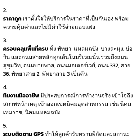
ราคาถูก
เราตั้งใจให้บริการในราคาที่เป็นกันเอง พร้อม
ความคุ้มค่าและไม่มีค่าใช้จ่ายแอบแฝง
ครอบคลุมพื้นที่ครบ
ทั้ง พัทยา, แหลมฉบัง, บางละมุง, บ่อ
วิน และถนนสายหลักทุกเส้นในบริเวณนั้น รวมถึงถนน
สุขุมวิท, ถนนบายพาส, ถนนมอเตอร์เวย์, ถนน 332, สาย
36, พัทยาสาย 2, พัทยาสาย 3 เป็นต้น
ทีมงานมืออาชีพ
มีประสบการณ์การทำงานจริง เข้าใจถึง
สภาพหน้าเหตุ เข้าออกเขตนิคมอุตสาหกรรม เช่น นิคม
เหมราช, นิคมแหลมฉบัง
ระบบติดตาม GPS
ทำให้ลูกค้ารับทราบพิกัดและสถานะ