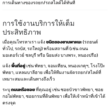
การเดินทางของรถยก/รถสไลด์ได้ทันที
การใช้งานบริการให้เต็ม
ประสิทธิภาพ
เมื่อคุณโทรหาเรา แจ้ง
ชนิดของยานพาหนะ
(รถยนต์
ทั่วไป, รถบัส, รถใหญ่) พร้อมสถานที่ (เช่น ถนน
มอเตอร์เวย์ ชลบุรี หรือ นิยมส่ง บางพระ, หนองปรือ)
แจ้ง
พื้นที่อยู่
เช่น พัทยา, จอมเทียน, หนองเกตุฯ, โรงโป๊ะ
พัทยา, แหลมบาลีฮาย เพื่อให้ทีมงานจัดรถยก/สไลด์ที่
เหมาะสมและเดินทางถึงเร็ว
ระบุ
ถนนหรือซอย
ที่คุณอยู่ เช่น ซอยบัวขาวพัทยา, ซอย
กอไผ่พัทยา, ซอยกรมที่ดินพัทยา เพื่อให้เจ้าหน้าที่เข้าได้
ตรงจุด