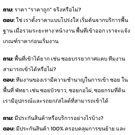
ถาม:
ราคา “ราคาถูก” จริงหรือไม่?
ตอบ:
ใช่ เราตั้งราคาแบบโปร่งใส เริ่มต้นจากบริการพื้น
ฐาน เมื่อรวมระยะทาง หน้างาน พื้นที่เข้าออก เราจะแจ้ง
เกณฑ์ราคาก่อนเริ่มงาน
ถาม:
พื้นที่เข้าได้ยาก เช่น ซอยบรรยากาศแคบ ทีมงาน
สามารถเข้าได้หรือไม่?
ตอบ:
ทีมงานของเรามีความชำนาญในการเข้า ซอย ใน
พื้นที่ พัทยา เช่น ซอยบัวขาว, ซอยกอไผ่, ซอยกรมที่ดิน
เรามีอุปกรณ์และรถยก/สไลด์ที่สามารถเข้าได้
ถาม:
มีประกันสินค้าหรือบริการอย่างไรบ้าง?
ตอบ:
มีประกันสินค้า 100% ครอบคลุมการขนย้าย และ