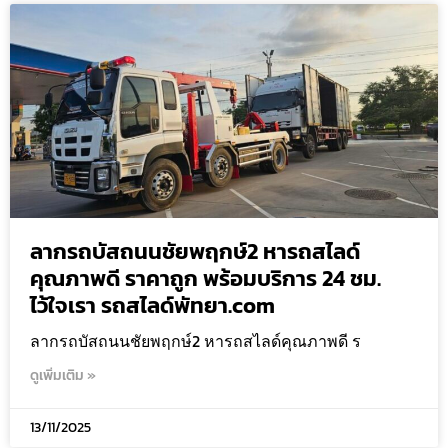
ลากรถบัสถนนชัยพฤกษ์2 หารถสไลด์
คุณภาพดี ราคาถูก พร้อมบริการ 24 ชม.
ไว้ใจเรา รถสไลด์พัทยา.com
ลากรถบัสถนนชัยพฤกษ์2 หารถสไลด์คุณภาพดี ร
ดูเพิ่มเติม »
13/11/2025