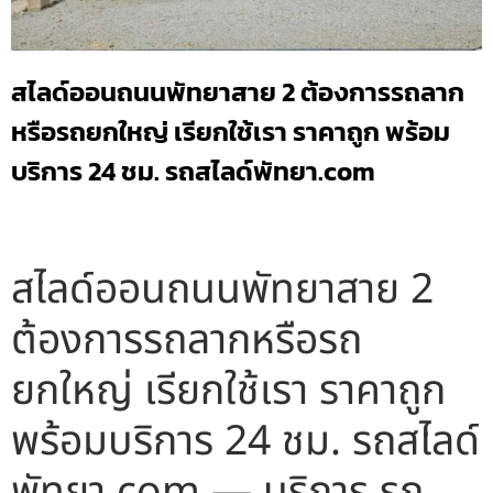
สไลด์ออนถนนพัทยาสาย 2 ต้องการรถลาก
หรือรถยกใหญ่ เรียกใช้เรา ราคาถูก พร้อม
บริการ 24 ชม. รถสไลด์พัทยา.com
สไลด์ออนถนนพัทยาสาย 2
ต้องการรถลากหรือรถ
ยกใหญ่ เรียกใช้เรา ราคาถูก
พร้อมบริการ 24 ชม. รถสไลด์
พัทยา.com — บริการ รถ