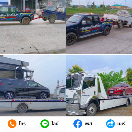
โทร
ไลน์
เฟส
แชร์