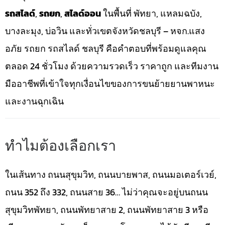
รถสไลด์
,
รถยก
,
สไลด์ออน
ในพื้นที่ พัทยา, แหลมฉบัง,
บางละมุง, บ่อวิน และทั่วเขตจังหวัดชลบุรี – หจก.แสง
อภัย รถยก รถสไลด์ ชลบุรี คือคำตอบที่พร้อมดูแลคุณ
ตลอด 24 ชั่วโมง ด้วยความรวดเร็ว ราคาถูก และทีมงาน
มืออาชีพที่เข้าใจทุกเงื่อนไขของการขนย้ายยานพาหนะ
และงานฉุกเฉิน
ทำไมต้องเลือกเรา
ในเส้นทาง ถนนสุขุมวิท, ถนนบายพาส, ถนนมอเตอร์เวย์,
ถนน 352 ถึง 332, ถนนสาย 36… ไม่ว่าคุณจะอยู่บนถนน
สุขุมวิทพัทยา, ถนนพัทยาสาย 2, ถนนพัทยาสาย 3 หรือ