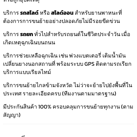
บริการ
รถสไลด์
หรือ
สไลด์ออน
สำหรับยานพาหนะที่
ต้องการการขนย้ายอย่างปลอดภัยไม่มีรอยขีดข่วน
บริการ
รถยก
ทั่วไปสำหรับรถยนต์ในชีวิตประจำวัน เมื่อ
เกิดเหตุฉุกเฉินบนถนน
บริการช่วยเหลือฉุกเฉิน เช่น พ่วงแบตเตอรี่ เติมน้ำมัน
เปลี่ยนยางนอกสถานที่ พร้อมระบบ GPS ติดตามรถเรียก
บริการแบบเรียลไทม์
บริการขนย้ายไกลข้ามจังหวัด ไม่ว่าจะย้ายไปยังพื้นที่ใน
ประเทศ รายละเอียดครบ (ทีมงานตามมาตรฐาน)
มีประกันสินค้า 100% ครอบคลุมการขนย้ายทุกงาน (ตาม
สัญญา)