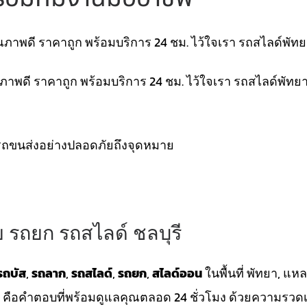
าพดี ราคาถูก พร้อมบริการ 24 ชม. ไว้ใจเรา รถสไลด์พัท
พดี ราคาถูก พร้อมบริการ 24 ชม. ไว้ใจเรา รถสไลด์พัทย
ถขนส่งอย่างปลอดภัยถึงจุดหมาย
ัย รถยก รถสไลด์ ชลบุรี
รถบัส
,
รถลาก
,
รถสไลด์
,
รถยก
,
สไลด์ออน
ในพื้นที่ พัทยา, แห
ี คือคำตอบที่พร้อมดูแลคุณตลอด 24 ชั่วโมง ด้วยความรวดเ