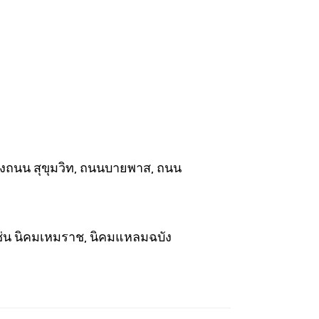
ถึงถนน สุขุมวิท, ถนนบายพาส, ถนน
ช่น นิคมเหมราช, นิคมแหลมฉบัง