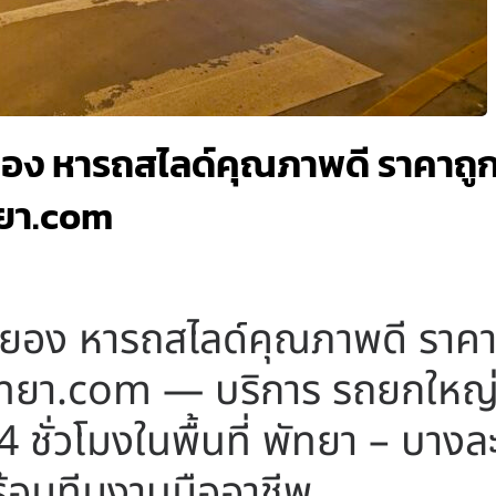
ง หารถสไลด์คุณภาพดี ราคาถูก
ทยา.com
อง หารถสไลด์คุณภาพดี ราคาถ
พัทยา.com — บริการ รถยกใหญ่
4 ชั่วโมงในพื้นที่ พัทยา – บาง
พร้อมทีมงานมืออาชีพ