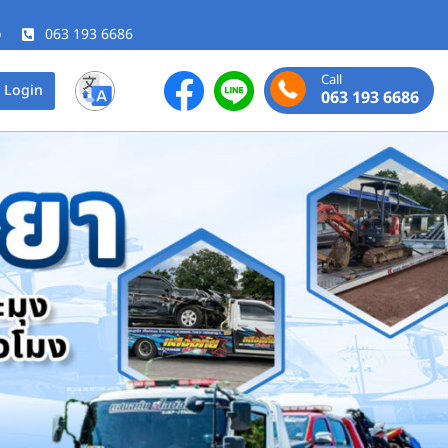
ง
063 193 6686
Call
Login
063 193 6686