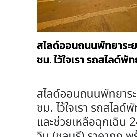
สไลด์ออนถนนพัทยาระยอ
ชม. ไว้ใจเรา รถสไลด์พั
สไลด์ออนถนนพัทยาระย
ชม. ไว้ใจเรา รถสไลด์
และช่วยเหลือฉุกเฉิน 2
วิน (ชลบุรี) ราคาถูก 