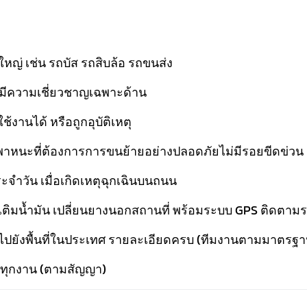
่ เช่น รถบัส รถสิบล้อ รถขนส่ง
่มีความเชี่ยวชาญเฉพาะด้าน
้งานได้ หรือถูกอุบัติเหตุ
าหนะที่ต้องการการขนย้ายอย่างปลอดภัยไม่มีรอยขีดข่วน
ะจำวัน เมื่อเกิดเหตุฉุกเฉินบนถนน
ี่ เติมน้ำมัน เปลี่ยนยางนอกสถานที่ พร้อมระบบ GPS ติดตาม
ยไปยังพื้นที่ในประเทศ รายละเอียดครบ (ทีมงานตามมาตรฐา
ยทุกงาน (ตามสัญญา)