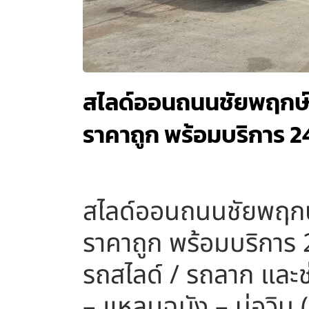
สไลด์ออนถนนชัยพฤกษ์พ
ราคาถูก พร้อมบริการ 2
สไลด์ออนถนนชัยพฤกษ์
ราคาถูก พร้อมบริการ
รถสไลด์ / รถลาก และช่
– แหลมฉบัง – บ่อวิน 