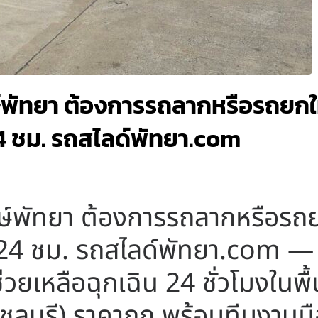
ัทยา ต้องการรถลากหรือรถยกใหญ
4 ชม. รถสไลด์พัทยา.com
พัทยา ต้องการรถลากหรือรถยก
 24 ชม. รถสไลด์พัทยา.com — 
วยเหลือฉุกเฉิน 24 ชั่วโมงในพื้
(ชลบุรี) ราคาถูก พร้อมทีมงานม