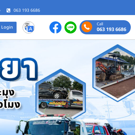
ง
063 193 6686
Call
Login
063 193 6686