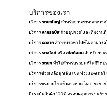
บริการของเรา
บริการ
รถยกใหญ่
สำหรับยานพาหนะขนาดใหญ
บริการ
ลากรถบัส
ด้วยอุปกรณ์และทีมงานที
บริการ
รถลาก
สำหรับรถทั่วไปที่ไม่สามารถใช
บริการ
รถสไลด์
หรือ
สไลด์ออน
สำหรับยานพ
บริการ
รถยก
ทั่วไปสำหรับรถยนต์ในชีวิตปร
บริการช่วยเหลือฉุกเฉิน เช่น พ่วงแบตเตอร
บริการขนย้ายไกลข้ามจังหวัด ไม่ว่าจะย้า
มีประกันสินค้า 100% ครอบคลุมการขนย้า