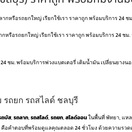
ากหรือรถยกใหญ่ เรียกใช้เรา ราคาถูก พร้อมบริการ 24 ชม
หรือรถยกใหญ่ เรียกใช้เรา ราคาถูก พร้อมบริการ 24 ชม. 
 ชม. พร้อมบริการพ่วงแบตเตอรี่ เติมน้ำมัน เปลี่ยนยางนอ
ัย รถยก รถสไลด์ ชลบุรี
รถบัส
,
รถลาก
,
รถสไลด์
,
รถยก
,
สไลด์ออน
ในพื้นที่ พัทยา, แห
ี คือคำตอบที่พร้อมดูแลคุณตลอด 24 ชั่วโมง ด้วยความรวดเ