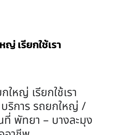
่ เรียกใช้เรา
ใหญ่ เรียกใช้เรา
บริการ รถยกใหญ่ /
นที่ พัทยา – บางละมุง
ืออาชีพ