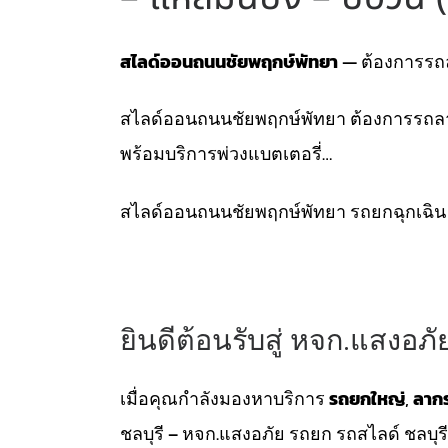
สไลด์ออนถนนชัยพฤกษ์พัทยา
— ต้องการรถล
สไลด์ออนถนนชัยพฤกษ์พัทยา ต้องการรถลาก
พร้อมบริการพ่วงแบตเตอรี่…
สไลด์ออนถนนชัยพฤกษ์พัทยา รถยกฉุกเฉิน 24
ยินดีต้อนรับสู่ หจก.แสงอภ
เมื่อคุณกำลังมองหาบริการ
รถยกใหญ่
,
ลาก
ชลบุรี – หจก.แสงอภัย รถยก รถสไลด์ ชลบุร