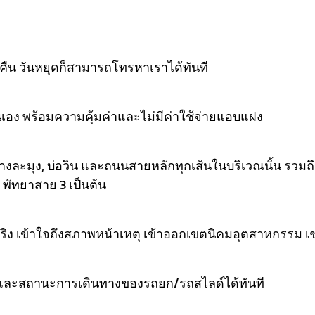
คืน วันหยุดก็สามารถโทรหาเราได้ทันที
ันเอง พร้อมความคุ้มค่าและไม่มีค่าใช้จ่ายแอบแฝง
 บางละมุง, บ่อวิน และถนนสายหลักทุกเส้นในบริเวณนั้น รวม
 พัทยาสาย 3 เป็นต้น
ง เข้าใจถึงสภาพหน้าเหตุ เข้าออกเขตนิคมอุตสาหกรรม เ
ดและสถานะการเดินทางของรถยก/รถสไลด์ได้ทันที