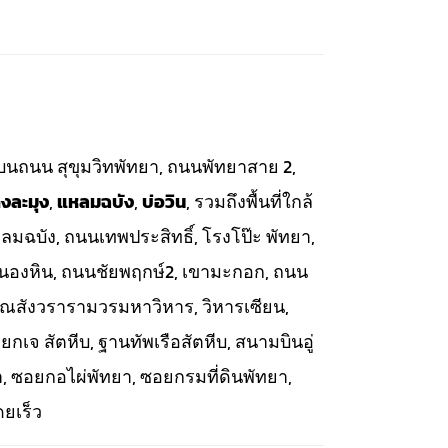
่บนถนน สุขุมวิทพัทยา, ถนนพัทยาสาย 2,
งละมุง
,
แหลมฉบัง
,
บ่อวิน
, รวมถึงพื้นที่ใกล้
หลมฉบัง, ถนนเทพประสิทธิ์, โรงโป๊ะ พัทยา,
หนองหิน, ถนนชัยพฤกษ์2, เขามะกอก, ถนน
ญาณสังวรารามวรมหาวิหาร, วิหารเซียน,
ยกเจ สัตหีบ, ฐานทัพเรือสัตหีบ, สนามบินอู่
 ซอยกอไผ่พัทยา, ซอยกรมที่ดินพัทยา,
ดยเร็ว