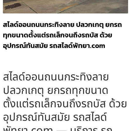
สไลด์ออนถนนกระทิงลาย ปลวกเกตุ ยกรถ
ทุกขนาดตั้งแต่รถเล็กจนถึงรถบัส ด้วย
อุปกรณ์ทันสมัย รถสไลด์พัทยา.com
สไลด์ออนถนนกระทิงลาย
ปลวกเกตุ ยกรถทุกขนาด
ตั้งแต่รถเล็กจนถึงรถบัส ด้วย
อุปกรณ์ทันสมัย รถสไลด์
พัทยา.com — บริการ รถ