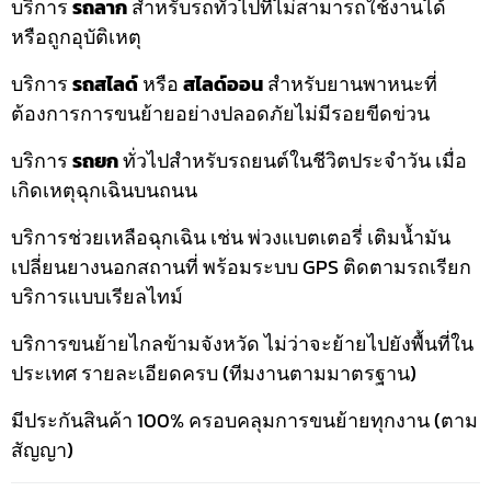
บริการ
รถลาก
สำหรับรถทั่วไปที่ไม่สามารถใช้งานได้
หรือถูกอุบัติเหตุ
บริการ
รถสไลด์
หรือ
สไลด์ออน
สำหรับยานพาหนะที่
ต้องการการขนย้ายอย่างปลอดภัยไม่มีรอยขีดข่วน
บริการ
รถยก
ทั่วไปสำหรับรถยนต์ในชีวิตประจำวัน เมื่อ
เกิดเหตุฉุกเฉินบนถนน
บริการช่วยเหลือฉุกเฉิน เช่น พ่วงแบตเตอรี่ เติมน้ำมัน
เปลี่ยนยางนอกสถานที่ พร้อมระบบ GPS ติดตามรถเรียก
บริการแบบเรียลไทม์
บริการขนย้ายไกลข้ามจังหวัด ไม่ว่าจะย้ายไปยังพื้นที่ใน
ประเทศ รายละเอียดครบ (ทีมงานตามมาตรฐาน)
มีประกันสินค้า 100% ครอบคลุมการขนย้ายทุกงาน (ตาม
สัญญา)