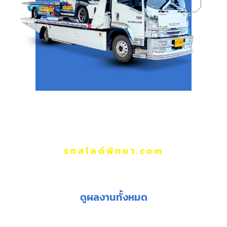
รถสไลด์พัทยา.com
ผลงานของเรา
ดูผลงานทั้งหมด