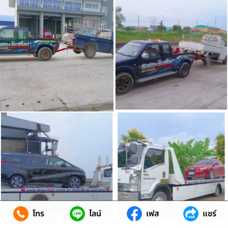
โทร
ไลน์
เฟส
แชร์