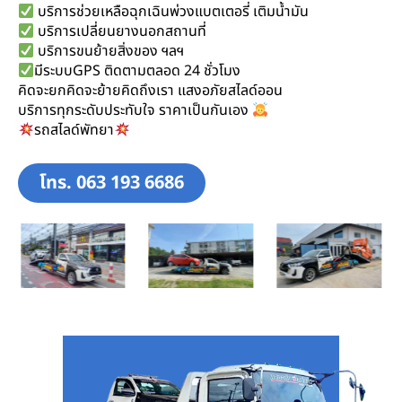
บริการช่วยเหลือฉุกเฉินพ่วงแบตเตอรี่ เติมน้ำมัน
บริการเปลี่ยนยางนอกสถานที่
บริการขนย้ายสิ่งของ ฯลฯ
มีระบบGPS ติดตามตลอด 24 ชั่วโมง
คิดจะยกคิดจะย้ายคิดถึงเรา แสงอภัยสไลด์ออน
บริการทุกระดับประทับใจ ราคาเป็นกันเอง
รถสไลด์พัทยา
โทร. 063 193 6686