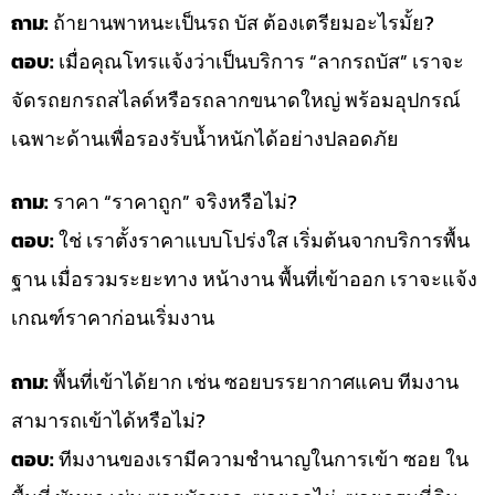
ถาม:
ถ้ายานพาหนะเป็นรถ บัส ต้องเตรียมอะไรมั้ย?
ตอบ:
เมื่อคุณโทรแจ้งว่าเป็นบริการ “ลากรถบัส” เราจะ
จัดรถยกรถสไลด์หรือรถลากขนาดใหญ่ พร้อมอุปกรณ์
เฉพาะด้านเพื่อรองรับน้ำหนักได้อย่างปลอดภัย
ถาม:
ราคา “ราคาถูก” จริงหรือไม่?
ตอบ:
ใช่ เราตั้งราคาแบบโปร่งใส เริ่มต้นจากบริการพื้น
ฐาน เมื่อรวมระยะทาง หน้างาน พื้นที่เข้าออก เราจะแจ้ง
เกณฑ์ราคาก่อนเริ่มงาน
ถาม:
พื้นที่เข้าได้ยาก เช่น ซอยบรรยากาศแคบ ทีมงาน
สามารถเข้าได้หรือไม่?
ตอบ:
ทีมงานของเรามีความชำนาญในการเข้า ซอย ใน