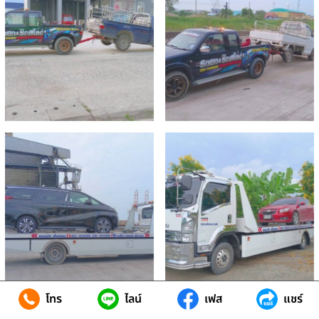
โทร
ไลน์
เฟส
แชร์