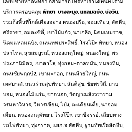
เลียบชายหาดพัทยา ก็สามารถโทรหาเราได้ทันที เรามี
บริการครอบคลุม
พัทยา
,
บางละมุง
,
แหลมฉบัง
,
บ่อวิน
,
รวมถึงพื้นที่ใกล้เคียงอย่าง หนองปรือ, จอมเทียน, สัตหีบ,
ศรีราชา, อมตะซิตี้, เขาไม้แก้ว, นาเกลือ, นิคมเหมราช,
นิคมแหลมฉบัง, ถนนเทพประสิทธิ์, โรงโป๊ะ พัทยา, หนอง
ปลาไหล, สุขสมบูรณ์, หนองเกตุใหญ่, หนองใหญ่, พร
ประภานิมิตร, เขาตาโล, ทุ่งกลม-ตาลหมัน, หนองหิน,
ถนนชัยพฤกษ์2, เขามะกอก, ถนนห้วยใหญ่, ถนน
เทศบาล1, ถนนร่วมสุขพัทยา, สันติสุข, ชัยพรวิถี, มาบ
บอน, หนองไม้แก่น, ชากนอก, วัดญาณสังวราราม
วรมหาวิหาร, วิหารเซียน, โป่ง, ตะเคียนเตี้ย, นาจอม
เทียน, หนองเกตุพัทยา, โรงโป๊ะ, เขาชีจรรย์, เลียบทาง
รถไฟพัทยา, ทุ่งกราด, แยกเจ สัตหีบ, ฐานทัพเรือสัตหีบ,