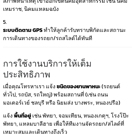
สภาพหน้าเหตุ เข้าออกเขตนิคมอุตสาหกรรม เช่น นิคม
เหมราช, นิคมแหลมฉบัง
ระบบติดตาม GPS
ทำให้ลูกค้ารับทราบพิกัดและสถานะ
การเดินทางของรถยก/รถสไลด์ได้ทันที
การใช้งานบริการให้เต็ม
ประสิทธิภาพ
เมื่อคุณโทรหาเรา แจ้ง
ชนิดของยานพาหนะ
(รถยนต์
ทั่วไป, รถบัส, รถใหญ่) พร้อมสถานที่ (เช่น ถนน
มอเตอร์เวย์ ชลบุรี หรือ นิยมส่ง บางพระ, หนองปรือ)
แจ้ง
พื้นที่อยู่
เช่น พัทยา, จอมเทียน, หนองเกตุฯ, โรงโป๊ะ
พัทยา, แหลมบาลีฮาย เพื่อให้ทีมงานจัดรถยก/สไลด์ที่
เหมาะสมและเดินทางถึงเร็ว