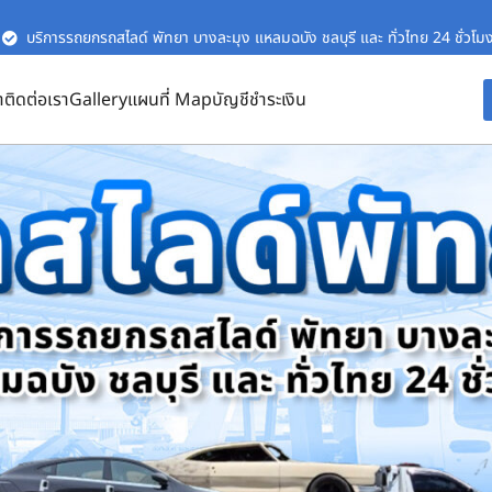
บริการรถยกรถสไลด์ พัทยา บางละมุง แหลมฉบัง ชลบุรี และ ทั่วไทย 24 ชั่วโม
า
ติดต่อเรา
Gallery
แผนที่ Map
บัญชีชำระเงิน