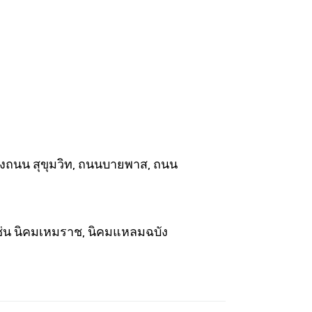
ถึงถนน สุขุมวิท, ถนนบายพาส, ถนน
ช่น นิคมเหมราช, นิคมแหลมฉบัง