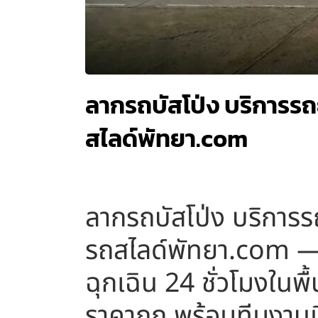
ลากรถบัสโป่ง บริการรถ
สไลด์พัทยา.com
ลากรถบัสโป่ง บริการร
รถสไลด์พัทยา.com — 
ฉุกเฉิน 24 ชั่วโมงในพื
ราคาถูก พร้อมทีมงาน