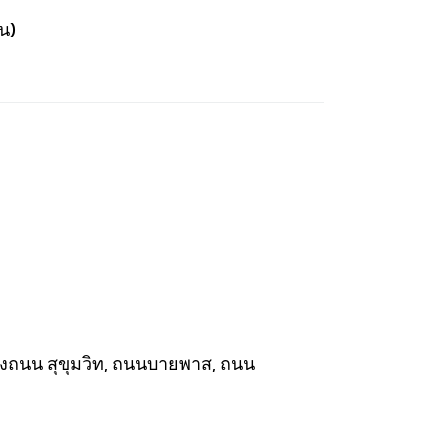
น)
ถึงถนน สุขุมวิท, ถนนบายพาส, ถนน