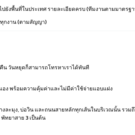
ยไปยังพื้นที่ในประเทศ รายละเอียดครบ (ทีมงานตามมาตรฐา
ยทุกงาน (ตามสัญญา)
คืน วันหยุดก็สามารถโทรหาเราได้ทันที
ันเอง พร้อมความคุ้มค่าและไม่มีค่าใช้จ่ายแอบแฝง
 บางละมุง, บ่อวิน และถนนสายหลักทุกเส้นในบริเวณนั้น รวม
 พัทยาสาย 3 เป็นต้น