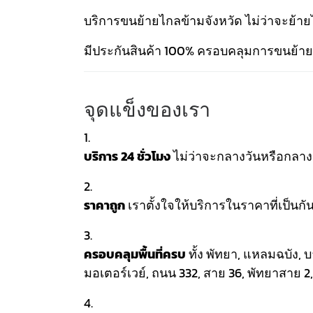
บริการขนย้ายไกลข้ามจังหวัด ไม่ว่าจะย้า
มีประกันสินค้า 100% ครอบคลุมการขนย้า
จุดแข็งของเรา
บริการ 24 ชั่วโมง
ไม่ว่าจะกลางวันหรือกลาง
ราคาถูก
เราตั้งใจให้บริการในราคาที่เป็นก
ครอบคลุมพื้นที่ครบ
ทั้ง พัทยา, แหลมฉบัง,
มอเตอร์เวย์, ถนน 332, สาย 36, พัทยาสาย 2,