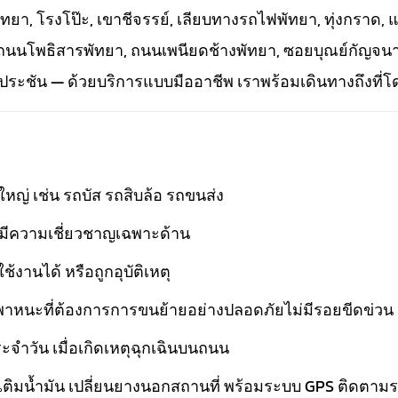
ัทยา, โรงโป๊ะ, เขาชีจรรย์, เลียบทางรถไฟพัทยา, ทุ่งกราด, แ
ถนนโพธิสารพัทยา, ถนนเพนียดช้างพัทยา, ซอยบุณย์กัญจนา,
ประชัน — ด้วยบริการแบบมืออาชีพ เราพร้อมเดินทางถึงที่โ
่ เช่น รถบัส รถสิบล้อ รถขนส่ง
่มีความเชี่ยวชาญเฉพาะด้าน
้งานได้ หรือถูกอุบัติเหตุ
าหนะที่ต้องการการขนย้ายอย่างปลอดภัยไม่มีรอยขีดข่วน
ะจำวัน เมื่อเกิดเหตุฉุกเฉินบนถนน
ี่ เติมน้ำมัน เปลี่ยนยางนอกสถานที่ พร้อมระบบ GPS ติดตาม