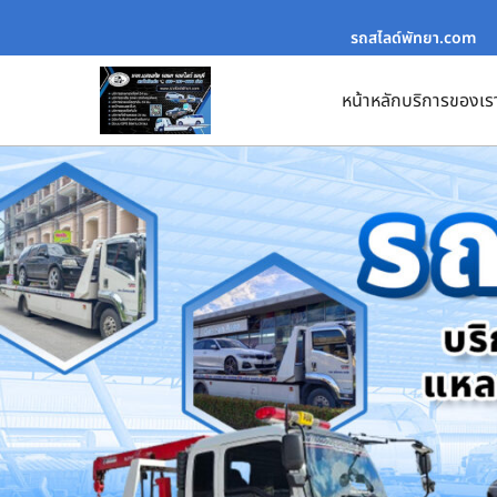
รถสไลด์พัทยา.com
หน้าหลัก
บริการของเร