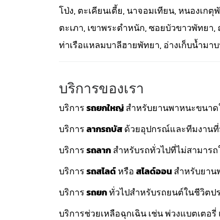
โป่ง, ตะเคียนเตี้ย, นาจอมเทียน, หนองเกตุพ
ตะเภา, เขาพระตำหนัก, ซอยบัวขาวพัทยา, 
ท่าเรือแหลมบาลีฮายพัทยา, อ่างเก็บน้ำมาบ
บริการของเรา
บริการ
รถยกใหญ่
สำหรับยานพาหนะขนาดใหญ
บริการ
ลากรถบัส
ด้วยอุปกรณ์และทีมงานที
บริการ
รถลาก
สำหรับรถทั่วไปที่ไม่สามารถใช
บริการ
รถสไลด์
หรือ
สไลด์ออน
สำหรับยานพ
บริการ
รถยก
ทั่วไปสำหรับรถยนต์ในชีวิตปร
บริการช่วยเหลือฉุกเฉิน เช่น พ่วงแบตเตอร