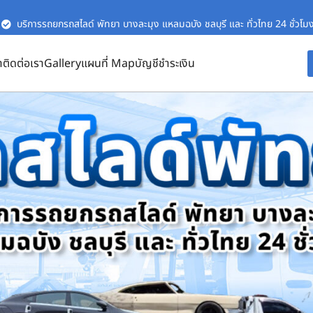
บริการรถยกรถสไลด์ พัทยา บางละมุง แหลมฉบัง ชลบุรี และ ทั่วไทย 24 ชั่วโม
า
ติดต่อเรา
Gallery
แผนที่ Map
บัญชีชำระเงิน