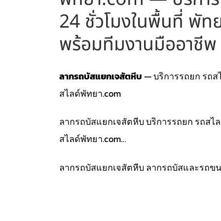
24 ชั่วโมงในพื้นที่ พั
พร้อมทีมงานมืออาชีพ
ลากรถบัสแยกเจสัตหีบ
— บริการรถยก รถสไลด
สไลด์พัทยา.com
ลากรถบัสแยกเจสัตหีบ บริการรถยก รถสไลด์ท
สไลด์พัทยา.com…
ลากรถบัสแยกเจสัตหีบ ลากรถบัสและรถขนส