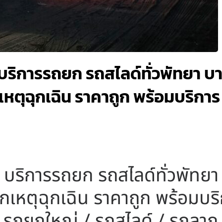
บริการรถยก รถสไลด์ทั่วพัทยา บ
เหตุฉุกเฉิน ราคาถูก พร้อมบริการ
 บริการรถยก รถสไลด์ทั่วพัทย
ุกเหตุฉุกเฉิน ราคาถูก พร้อมบร
รถยกใหญ่ / รถสไลด์ / รถลาก แ