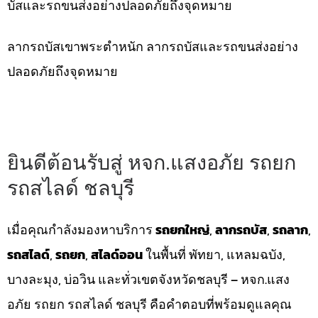
บัสและรถขนส่งอย่างปลอดภัยถึงจุดหมาย
ลากรถบัสเขาพระตำหนัก ลากรถบัสและรถขนส่งอย่าง
ปลอดภัยถึงจุดหมาย
ยินดีต้อนรับสู่ หจก.แสงอภัย รถยก
รถสไลด์ ชลบุรี
เมื่อคุณกำลังมองหาบริการ
รถยกใหญ่
,
ลากรถบัส
,
รถลาก
,
รถสไลด์
,
รถยก
,
สไลด์ออน
ในพื้นที่ พัทยา, แหลมฉบัง,
บางละมุง, บ่อวิน และทั่วเขตจังหวัดชลบุรี – หจก.แสง
อภัย รถยก รถสไลด์ ชลบุรี คือคำตอบที่พร้อมดูแลคุณ