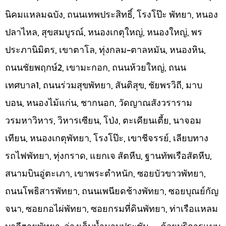
นิคมแหลมฉบัง, ถนนเทพประสิทธิ์, โรงโป๊ะ พัทยา, หนอง
ปลาไหล, สุขสมบูรณ์, หนองเกตุใหญ่, หนองใหญ่, พร
ประภานิมิตร, เขาตาโล, ทุ่งกลม-ตาลหมัน, หนองหิน,
ถนนชัยพฤกษ์2, เขามะกอก, ถนนห้วยใหญ่, ถนน
เทศบาล1, ถนนร่วมสุขพัทยา, สันติสุข, ชัยพรวิถี, มาบ
บอน, หนองไม้แก่น, ชากนอก, วัดญาณสังวราราม
วรมหาวิหาร, วิหารเซียน, โป่ง, ตะเคียนเตี้ย, นาจอม
เทียน, หนองเกตุพัทยา, โรงโป๊ะ, เขาชีจรรย์, เลียบทาง
รถไฟพัทยา, ทุ่งกราด, แยกเจ สัตหีบ, ฐานทัพเรือสัตหีบ,
สนามบินอู่ตะเภา, เขาพระตำหนัก, ซอยบัวขาวพัทยา,
ถนนโพธิสารพัทยา, ถนนเพนียดช้างพัทยา, ซอยบุณย์กัญ
จนา, ซอยกอไผ่พัทยา, ซอยกรมที่ดินพัทยา, ท่าเรือแหลม