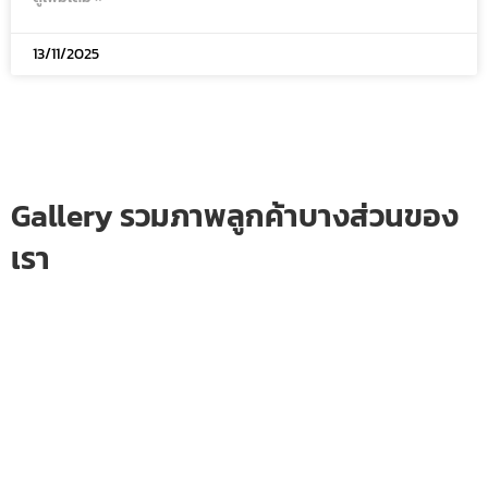
13/11/2025
Gallery รวมภาพลูกค้าบางส่วนของ
เรา