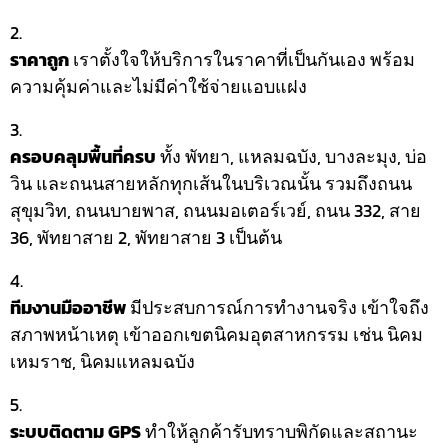
ราคาถูก
เราตั้งใจให้บริการในราคาที่เป็นกันเอง พร้อม
ความคุ้มค่าและไม่มีค่าใช้จ่ายแอบแฝง
ครอบคลุมพื้นที่ครบ
ทั้ง พัทยา, แหลมฉบัง, บางละมุง, บ่อ
วิน และถนนสายหลักทุกเส้นในบริเวณนั้น รวมถึงถนน
สุขุมวิท, ถนนบายพาส, ถนนมอเตอร์เวย์, ถนน 332, สาย
36, พัทยาสาย 2, พัทยาสาย 3 เป็นต้น
ทีมงานมืออาชีพ
มีประสบการณ์การทำงานจริง เข้าใจถึง
สภาพหน้าเหตุ เข้าออกเขตนิคมอุตสาหกรรม เช่น นิคม
เหมราช, นิคมแหลมฉบัง
ระบบติดตาม GPS
ทำให้ลูกค้ารับทราบพิกัดและสถานะ