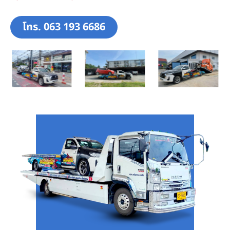
โทร. 063 193 6686