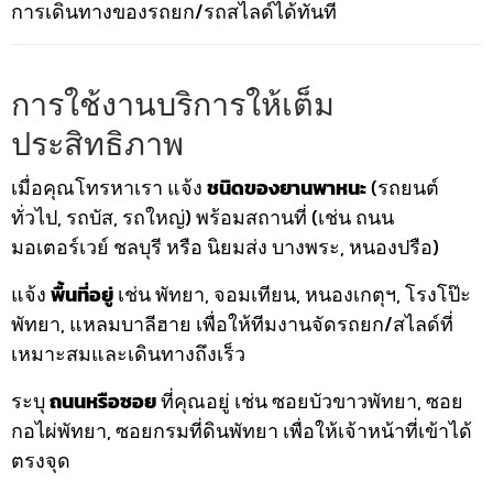
การเดินทางของรถยก/รถสไลด์ได้ทันที
การใช้งานบริการให้เต็ม
ประสิทธิภาพ
เมื่อคุณโทรหาเรา แจ้ง
ชนิดของยานพาหนะ
(รถยนต์
ทั่วไป, รถบัส, รถใหญ่) พร้อมสถานที่ (เช่น ถนน
มอเตอร์เวย์ ชลบุรี หรือ นิยมส่ง บางพระ, หนองปรือ)
แจ้ง
พื้นที่อยู่
เช่น พัทยา, จอมเทียน, หนองเกตุฯ, โรงโป๊ะ
พัทยา, แหลมบาลีฮาย เพื่อให้ทีมงานจัดรถยก/สไลด์ที่
เหมาะสมและเดินทางถึงเร็ว
ระบุ
ถนนหรือซอย
ที่คุณอยู่ เช่น ซอยบัวขาวพัทยา, ซอย
กอไผ่พัทยา, ซอยกรมที่ดินพัทยา เพื่อให้เจ้าหน้าที่เข้าได้
ตรงจุด