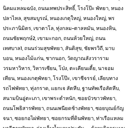
นิคมแหลมฉบัง, ถนนเทพประสิทธิ์, โรงโป๊ะ พัทยา, หนอง
ปลาไหล, สุขสมบูรณ์, หนองเกตุใหญ่, หนองใหญ่, พร
ประภานิมิตร, เขาตาโล, ทุ่งกลม-ตาลหมัน, หนองหิน,
ถนนชัยพฤกษ์2, เขามะกอก, ถนนห้วยใหญ่, ถนน
เทศบาล1, ถนนร่วมสุขพัทยา, สันติสุข, ชัยพรวิถี, มาบ
บอน, หนองไม้แก่น, ชากนอก, วัดญาณสังวราราม
วรมหาวิหาร, วิหารเซียน, โป่ง, ตะเคียนเตี้ย, นาจอม
เทียน, หนองเกตุพัทยา, โรงโป๊ะ, เขาชีจรรย์, เลียบทาง
รถไฟพัทยา, ทุ่งกราด, แยกเจ สัตหีบ, ฐานทัพเรือสัตหีบ,
สนามบินอู่ตะเภา, เขาพระตำหนัก, ซอยบัวขาวพัทยา,
ถนนโพธิสารพัทยา, ถนนเพนียดช้างพัทยา, ซอยบุณย์กัญ
จนา, ซอยกอไผ่พัทยา, ซอยกรมที่ดินพัทยา, ท่าเรือแหลม