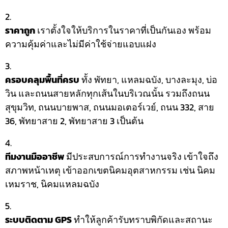
ราคาถูก
เราตั้งใจให้บริการในราคาที่เป็นกันเอง พร้อม
ความคุ้มค่าและไม่มีค่าใช้จ่ายแอบแฝง
ครอบคลุมพื้นที่ครบ
ทั้ง พัทยา, แหลมฉบัง, บางละมุง, บ่อ
วิน และถนนสายหลักทุกเส้นในบริเวณนั้น รวมถึงถนน
สุขุมวิท, ถนนบายพาส, ถนนมอเตอร์เวย์, ถนน 332, สาย
36, พัทยาสาย 2, พัทยาสาย 3 เป็นต้น
ทีมงานมืออาชีพ
มีประสบการณ์การทำงานจริง เข้าใจถึง
สภาพหน้าเหตุ เข้าออกเขตนิคมอุตสาหกรรม เช่น นิคม
เหมราช, นิคมแหลมฉบัง
ระบบติดตาม GPS
ทำให้ลูกค้ารับทราบพิกัดและสถานะ