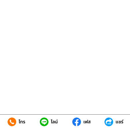
โทร
ไลน์
เฟส
แชร์