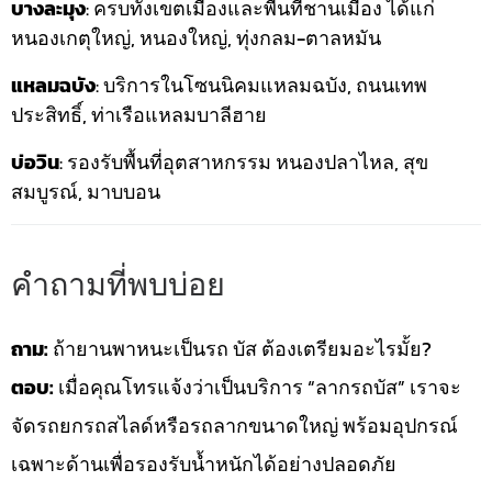
บางละมุง
: ครบทั้งเขตเมืองและพื้นที่ชานเมือง ได้แก่
หนองเกตุใหญ่, หนองใหญ่, ทุ่งกลม-ตาลหมัน
แหลมฉบัง
: บริการในโซนนิคมแหลมฉบัง, ถนนเทพ
ประสิทธิ์, ท่าเรือแหลมบาลีฮาย
บ่อวิน
: รองรับพื้นที่อุตสาหกรรม หนองปลาไหล, สุข
สมบูรณ์, มาบบอน
คำถามที่พบบ่อย
ถาม:
ถ้ายานพาหนะเป็นรถ บัส ต้องเตรียมอะไรมั้ย?
ตอบ:
เมื่อคุณโทรแจ้งว่าเป็นบริการ “ลากรถบัส” เราจะ
จัดรถยกรถสไลด์หรือรถลากขนาดใหญ่ พร้อมอุปกรณ์
เฉพาะด้านเพื่อรองรับน้ำหนักได้อย่างปลอดภัย