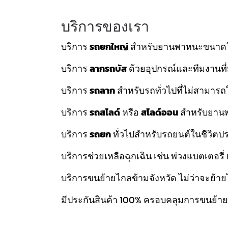
บริการของเรา
บริการ
รถยกใหญ่
สำหรับยานพาหนะขนาดใหญ
บริการ
ลากรถบัส
ด้วยอุปกรณ์และทีมงานที
บริการ
รถลาก
สำหรับรถทั่วไปที่ไม่สามารถใช
บริการ
รถสไลด์
หรือ
สไลด์ออน
สำหรับยานพ
บริการ
รถยก
ทั่วไปสำหรับรถยนต์ในชีวิตปร
บริการช่วยเหลือฉุกเฉิน เช่น พ่วงแบตเตอร
บริการขนย้ายไกลข้ามจังหวัด ไม่ว่าจะย้า
มีประกันสินค้า 100% ครอบคลุมการขนย้า