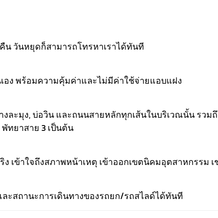
คืน วันหยุดก็สามารถโทรหาเราได้ทันที
ันเอง พร้อมความคุ้มค่าและไม่มีค่าใช้จ่ายแอบแฝง
 บางละมุง, บ่อวิน และถนนสายหลักทุกเส้นในบริเวณนั้น รวม
 พัทยาสาย 3 เป็นต้น
ง เข้าใจถึงสภาพหน้าเหตุ เข้าออกเขตนิคมอุตสาหกรรม เ
ดและสถานะการเดินทางของรถยก/รถสไลด์ได้ทันที