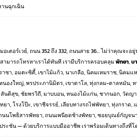
านฉุกเฉิน
เตอร์เวย์, ถนน 352 ถึง 332, ถนนสาย 36… ไม่ว่าคุณจะอยู
็สามารถโทรหาเราได้ทันที เรามีบริการครอบคลุม
พัทยา
,
บา
ีราชา, อมตะซิตี้, เขาไม้แก้ว, นาเกลือ, นิคมเหมราช, นิคมแ
 หนองใหญ่, พรประภานิมิตร, เขาตาโล, ทุ่งกลม-ตาลหมัน, 
สันติสุข, ชัยพรวิถี, มาบบอน, หนองไม้แก่น, ชากนอก, วัด
ัทยา, โรงโป๊ะ, เขาชีจรรย์, เลียบทางรถไฟพัทยา, ทุ่งกราด, แ
ถนนโพธิสารพัทยา, ถนนเพนียดช้างพัทยา, ซอยบุณย์กัญจนา,
ประชัน — ด้วยบริการแบบมืออาชีพ เราพร้อมเดินทางถึงที่โ