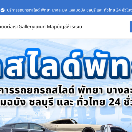
บริการรถยกรถสไลด์ พัทยา บางละมุง แหลมฉบัง ชลบุรี และ ทั่วไทย 24 ชั่วโม
า
ติดต่อเรา
Gallery
แผนที่ Map
บัญชีชำระเงิน