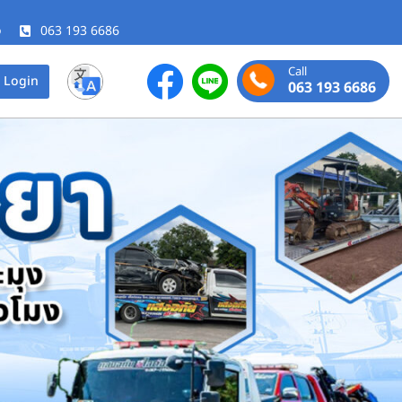
ง
063 193 6686
Call
Login
063 193 6686