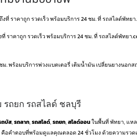
ที่ ราคาถูก รวดเร็ว พร้อมบริการ 24 ชม. ที่ รถสไลด์พัทย
 ราคาถูก รวดเร็ว พร้อมบริการ 24 ชม. ที่ รถสไลด์พัทยา.c
. พร้อมบริการพ่วงแบตเตอรี่ เติมน้ำมัน เปลี่ยนยางนอกสถ
ัย รถยก รถสไลด์ ชลบุรี
รถบัส
,
รถลาก
,
รถสไลด์
,
รถยก
,
สไลด์ออน
ในพื้นที่ พัทยา, แห
ี คือคำตอบที่พร้อมดูแลคุณตลอด 24 ชั่วโมง ด้วยความรวดเ