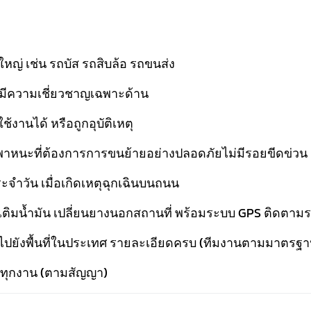
่ เช่น รถบัส รถสิบล้อ รถขนส่ง
่มีความเชี่ยวชาญเฉพาะด้าน
้งานได้ หรือถูกอุบัติเหตุ
าหนะที่ต้องการการขนย้ายอย่างปลอดภัยไม่มีรอยขีดข่วน
ะจำวัน เมื่อเกิดเหตุฉุกเฉินบนถนน
ี่ เติมน้ำมัน เปลี่ยนยางนอกสถานที่ พร้อมระบบ GPS ติดตาม
ยไปยังพื้นที่ในประเทศ รายละเอียดครบ (ทีมงานตามมาตรฐา
ยทุกงาน (ตามสัญญา)