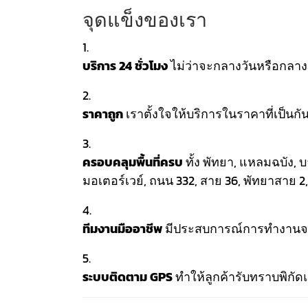
จุดแข็งของเรา
บริการ 24 ชั่วโมง
ไม่ว่าจะกลางวันหรือกลาง
ราคาถูก
เราตั้งใจให้บริการในราคาที่เป็นก
ครอบคลุมพื้นที่ครบ
ทั้ง พัทยา, แหลมฉบัง,
มอเตอร์เวย์, ถนน 332, สาย 36, พัทยาสาย 2,
ทีมงานมืออาชีพ
มีประสบการณ์การทำงานจริ
ระบบติดตาม GPS
ทำให้ลูกค้ารับทราบพิกั