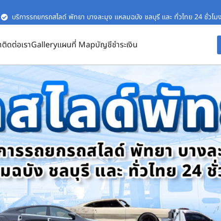
บริการรถยกรถสไลด์ พัทยา บางละมุง แหลมฉบัง ชลบุรี และ ทั่วไทย 24 ชั่วโม
า
ติดต่อเรา
Gallery
แผนที่ Map
บัญชีชำระเงิน