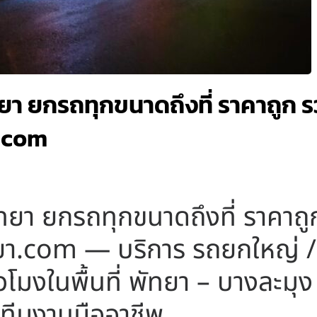
 ยกรถทุกขนาดถึงที่ ราคาถูก รว
า.com
า ยกรถทุกขนาดถึงที่ ราคาถูก
ทยา.com — บริการ รถยกใหญ่ /
่วโมงในพื้นที่ พัทยา – บางละมุ
มทีมงานมืออาชีพ