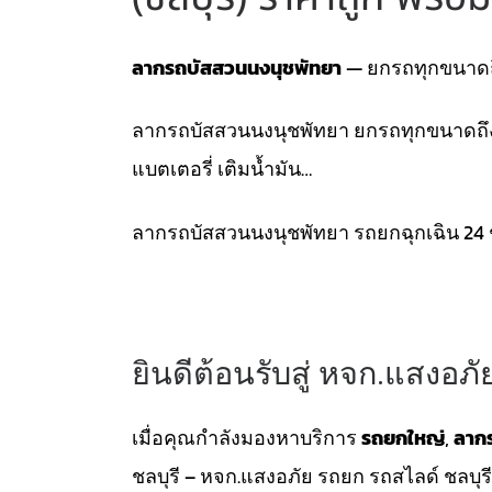
ลากรถบัสสวนนงนุชพัทยา
— ยกรถทุกขนาดถึง
ลากรถบัสสวนนงนุชพัทยา ยกรถทุกขนาดถึงที่
แบตเตอรี่ เติมน้ำมัน…
ลากรถบัสสวนนงนุชพัทยา รถยกฉุกเฉิน 24 ชม
ยินดีต้อนรับสู่ หจก.แสงอภ
เมื่อคุณกำลังมองหาบริการ
รถยกใหญ่
,
ลาก
ชลบุรี – หจก.แสงอภัย รถยก รถสไลด์ ชลบุร