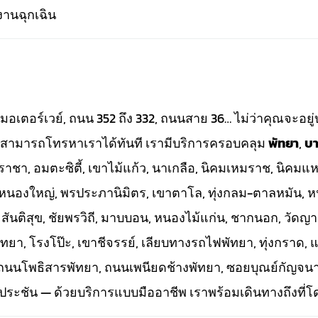
านฉุกเฉิน
เตอร์เวย์, ถนน 352 ถึง 332, ถนนสาย 36… ไม่ว่าคุณจะอยู
็สามารถโทรหาเราได้ทันที เรามีบริการครอบคลุม
พัทยา
,
บา
ีราชา, อมตะซิตี้, เขาไม้แก้ว, นาเกลือ, นิคมเหมราช, นิคมแ
 หนองใหญ่, พรประภานิมิตร, เขาตาโล, ทุ่งกลม-ตาลหมัน, 
สันติสุข, ชัยพรวิถี, มาบบอน, หนองไม้แก่น, ชากนอก, วัด
ัทยา, โรงโป๊ะ, เขาชีจรรย์, เลียบทางรถไฟพัทยา, ทุ่งกราด, แ
ถนนโพธิสารพัทยา, ถนนเพนียดช้างพัทยา, ซอยบุณย์กัญจนา,
ประชัน — ด้วยบริการแบบมืออาชีพ เราพร้อมเดินทางถึงที่โ