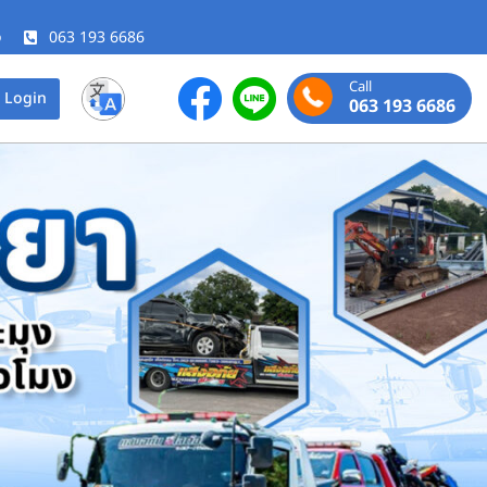
ง
063 193 6686
Call
Login
063 193 6686