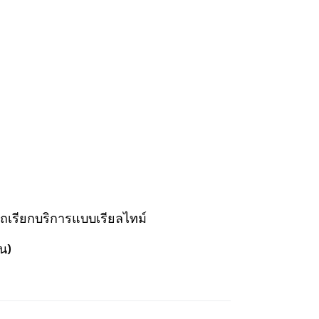
รถเรียกบริการแบบเรียลไทม์
น)