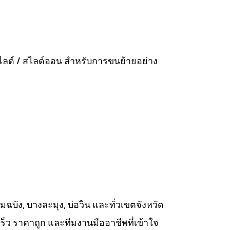
สไลด์ / สไลด์ออน สำหรับการขนย้ายอย่าง
ลมฉบัง, บางละมุง, บ่อวิน และทั่วเขตจังหวัด
ร็ว ราคาถูก และทีมงานมืออาชีพที่เข้าใจ