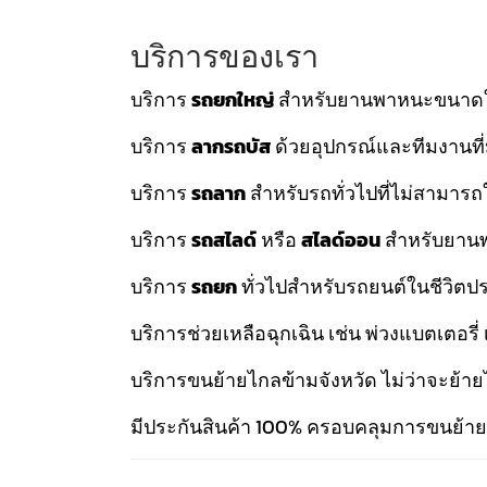
บริการของเรา
บริการ
รถยกใหญ่
สำหรับยานพาหนะขนาดใหญ
บริการ
ลากรถบัส
ด้วยอุปกรณ์และทีมงานที
บริการ
รถลาก
สำหรับรถทั่วไปที่ไม่สามารถใช
บริการ
รถสไลด์
หรือ
สไลด์ออน
สำหรับยานพ
บริการ
รถยก
ทั่วไปสำหรับรถยนต์ในชีวิตปร
บริการช่วยเหลือฉุกเฉิน เช่น พ่วงแบตเตอร
บริการขนย้ายไกลข้ามจังหวัด ไม่ว่าจะย้า
มีประกันสินค้า 100% ครอบคลุมการขนย้า