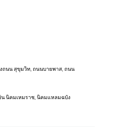
ถึงถนน สุขุมวิท, ถนนบายพาส, ถนน
ช่น นิคมเหมราช, นิคมแหลมฉบัง