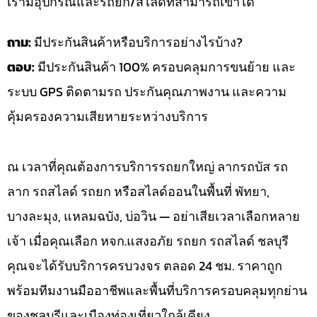
เรามีอุปกรณ์และรถยก/สไลด์ที่สามารถเข้าได้
ถาม:
มีประกันสินค้าหรือบริการอย่างไรบ้าง?
ตอบ:
มีประกันสินค้า 100% ครอบคลุมการขนย้าย และ
ระบบ GPS ติดตามรถ ประกันคุณภาพงาน และความ
คุ้มครองความเสียหายระหว่างบริการ
ณ เวลาที่คุณต้องการบริการรถยกใหญ่ ลากรถบัส รถ
ลาก รถสไลด์ รถยก หรือสไลด์ออนในพื้นที่ พัทยา,
บางละมุง, แหลมฉบัง, บ่อวิน — อย่าเสียเวลาเลือกหลาย
เจ้า เมื่อคุณเลือก หจก.แสงอภัย รถยก รถสไลด์ ชลบุรี
คุณจะได้รับบริการครบวงจร ตลอด 24 ชม. ราคาถูก
พร้อมทีมงานมืออาชีพและพื้นที่บริการครอบคลุมทุกย่าน
ของชลบุรีและเมืองท่องเที่ยวใกล้เคียง