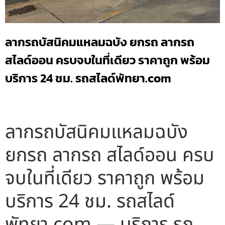
ลากรถบัสนิคมแหลมฉบัง ยกรถ ลากรถ
สไลด์ออน ครบจบในที่เดียว ราคาถูก พร้อม
บริการ 24 ชม. รถสไลด์พัทยา.com
ลากรถบัสนิคมแหลมฉบัง
ยกรถ ลากรถ สไลด์ออน ครบ
จบในที่เดียว ราคาถูก พร้อม
บริการ 24 ชม. รถสไลด์
พัทยา.com — บริการ รถ