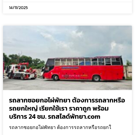
14/11/2025
รถลากซอยกอไผ่พัทยา ต้องการรถลากหรือ
รถยกใหญ่ เรียกใช้เรา ราคาถูก พร้อม
บริการ 24 ชม. รถสไลด์พัทยา.com
รถลากซอยกอไผ่พัทยา ต้องการรถลากหรือรถยกใ