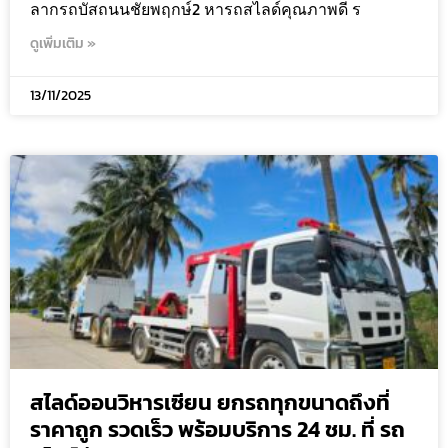
ลากรถบัสถนนชัยพฤกษ์2 หารถสไลด์คุณภาพดี ร
ดูเพิ่มเติม »
13/11/2025
สไลด์ออนวิหารเซียน ยกรถทุกขนาดถึงที่
ราคาถูก รวดเร็ว พร้อมบริการ 24 ชม. ที่ รถ