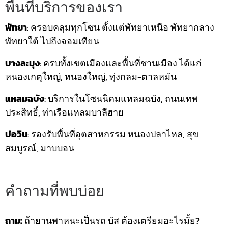
พื้นที่บริการของเรา
พัทยา
: ครอบคลุมทุกโซน ตั้งแต่พัทยาเหนือ พัทยากลาง
พัทยาใต้ ไปถึงจอมเทียน
บางละมุง
: ครบทั้งเขตเมืองและพื้นที่ชานเมือง ได้แก่
หนองเกตุใหญ่, หนองใหญ่, ทุ่งกลม-ตาลหมัน
แหลมฉบัง
: บริการในโซนนิคมแหลมฉบัง, ถนนเทพ
ประสิทธิ์, ท่าเรือแหลมบาลีฮาย
บ่อวิน
: รองรับพื้นที่อุตสาหกรรม หนองปลาไหล, สุข
สมบูรณ์, มาบบอน
คำถามที่พบบ่อย
ถาม:
ถ้ายานพาหนะเป็นรถ บัส ต้องเตรียมอะไรมั้ย?