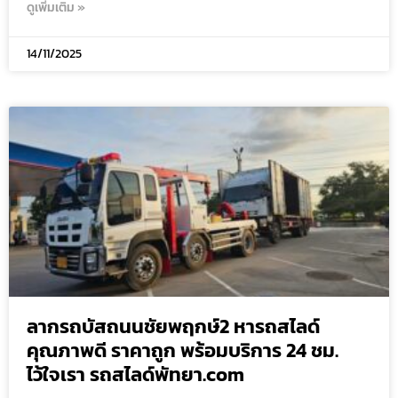
ดูเพิ่มเติม »
14/11/2025
ลากรถบัสถนนชัยพฤกษ์2 หารถสไลด์
คุณภาพดี ราคาถูก พร้อมบริการ 24 ชม.
ไว้ใจเรา รถสไลด์พัทยา.com