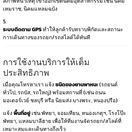
สภาพหน้าเหตุ เข้าออกเขตนิคมอุตสาหกรรม เช่น นิคม
เหมราช, นิคมแหลมฉบัง
ระบบติดตาม GPS
ทำให้ลูกค้ารับทราบพิกัดและสถานะ
การเดินทางของรถยก/รถสไลด์ได้ทันที
การใช้งานบริการให้เต็ม
ประสิทธิภาพ
เมื่อคุณโทรหาเรา แจ้ง
ชนิดของยานพาหนะ
(รถยนต์
ทั่วไป, รถบัส, รถใหญ่) พร้อมสถานที่ (เช่น ถนน
มอเตอร์เวย์ ชลบุรี หรือ นิยมส่ง บางพระ, หนองปรือ)
แจ้ง
พื้นที่อยู่
เช่น พัทยา, จอมเทียน, หนองเกตุฯ, โรงโป๊ะ
พัทยา, แหลมบาลีฮาย เพื่อให้ทีมงานจัดรถยก/สไลด์ที่
เหมาะสมและเดินทางถึงเร็ว