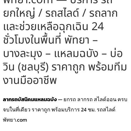
ยกใหญ่ / รถสไลด์ / รถลาก
และช่วยเหลือฉุกเฉิน 24
ชั่วโมงในพื้นที่ พัทยา –
บางละมุง – แหลมฉบัง – บ่อ
วิน (ชลบุรี) ราคาถูก พร้อมทีม
งานมืออาชีพ
ลากรถบัสนิคมแหลมฉบัง
— ยกรถ ลากรถ สไลด์ออน ครบ
จบในที่เดียว ราคาถูก พร้อมบริการ 24 ชม. รถสไลด์
พัทยา.com