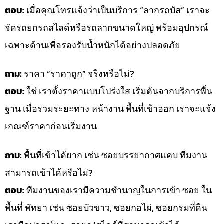
ตอบ:
เมื่อคุณโทรแจ้งว่าเป็นบริการ “ลากรถบัส” เราจะ
จัดรถยกรถสไลด์หรือรถลากขนาดใหญ่ พร้อมอุปกรณ์
เฉพาะด้านเพื่อรองรับน้ำหนักได้อย่างปลอดภัย
ถาม:
ราคา “ราคาถูก” จริงหรือไม่?
ตอบ:
ใช่ เราตั้งราคาแบบโปร่งใส เริ่มต้นจากบริการพื้น
ฐาน เมื่อรวมระยะทาง หน้างาน พื้นที่เข้าออก เราจะแจ้ง
เกณฑ์ราคาก่อนเริ่มงาน
ถาม:
พื้นที่เข้าได้ยาก เช่น ซอยบรรยากาศแคบ ทีมงาน
สามารถเข้าได้หรือไม่?
ตอบ:
ทีมงานของเรามีความชำนาญในการเข้า ซอย ใน
พื้นที่ พัทยา เช่น ซอยบัวขาว, ซอยกอไผ่, ซอยกรมที่ดิน