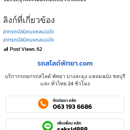
ลิงก์ที่เกี่ยวข้อง
ลากรถบัสนิคมแหลมฉบัง
ลากรถบัสนิคมแหลมฉบัง
Post Views:
62
รถสไลด์พัทยา.com
บริการรถยกรถสไลด์ พัทยา บางละมุง แหลมฉบัง ชลบุรี
และ ทั่วไทย 24 ชั่วโมง
ติดต่อเรา คลิก
063 193 6686
เพิ่มเพื่อน คลิก
saksid888