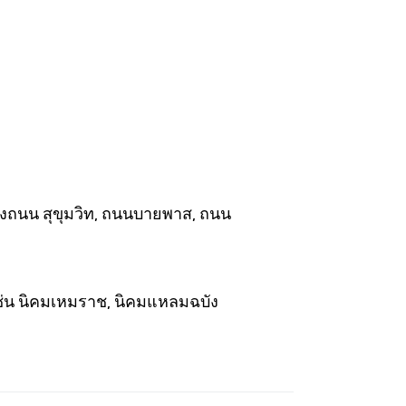
ถึงถนน สุขุมวิท, ถนนบายพาส, ถนน
ช่น นิคมเหมราช, นิคมแหลมฉบัง