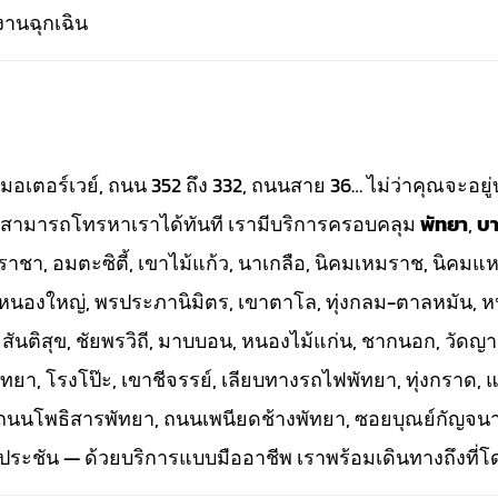
านฉุกเฉิน
เตอร์เวย์, ถนน 352 ถึง 332, ถนนสาย 36… ไม่ว่าคุณจะอยู
็สามารถโทรหาเราได้ทันที เรามีบริการครอบคลุม
พัทยา
,
บา
ีราชา, อมตะซิตี้, เขาไม้แก้ว, นาเกลือ, นิคมเหมราช, นิคมแ
 หนองใหญ่, พรประภานิมิตร, เขาตาโล, ทุ่งกลม-ตาลหมัน, 
สันติสุข, ชัยพรวิถี, มาบบอน, หนองไม้แก่น, ชากนอก, วัด
ัทยา, โรงโป๊ะ, เขาชีจรรย์, เลียบทางรถไฟพัทยา, ทุ่งกราด, แ
ถนนโพธิสารพัทยา, ถนนเพนียดช้างพัทยา, ซอยบุณย์กัญจนา,
ประชัน — ด้วยบริการแบบมืออาชีพ เราพร้อมเดินทางถึงที่โ