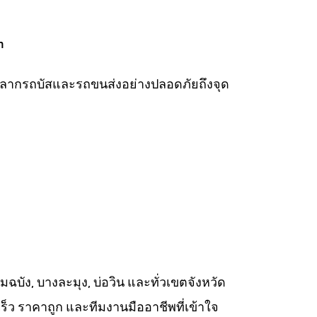
m
m ลากรถบัสและรถขนส่งอย่างปลอดภัยถึงจุด
ลมฉบัง, บางละมุง, บ่อวิน และทั่วเขตจังหวัด
ร็ว ราคาถูก และทีมงานมืออาชีพที่เข้าใจ