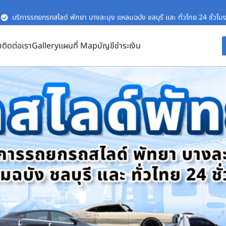
บริการรถยกรถสไลด์ พัทยา บางละมุง แหลมฉบัง ชลบุรี และ ทั่วไทย 24 ชั่วโม
า
ติดต่อเรา
Gallery
แผนที่ Map
บัญชีชำระเงิน