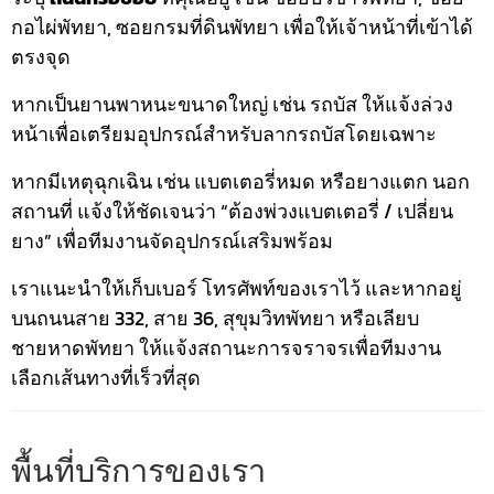
กอไผ่พัทยา, ซอยกรมที่ดินพัทยา เพื่อให้เจ้าหน้าที่เข้าได้
ตรงจุด
หากเป็นยานพาหนะขนาดใหญ่ เช่น รถบัส ให้แจ้งล่วง
หน้าเพื่อเตรียมอุปกรณ์สำหรับลากรถบัสโดยเฉพาะ
หากมีเหตุฉุกเฉิน เช่น แบตเตอรี่หมด หรือยางแตก นอก
สถานที่ แจ้งให้ชัดเจนว่า “ต้องพ่วงแบตเตอรี่ / เปลี่ยน
ยาง” เพื่อทีมงานจัดอุปกรณ์เสริมพร้อม
เราแนะนำให้เก็บเบอร์ โทรศัพท์ของเราไว้ และหากอยู่
บนถนนสาย 332, สาย 36, สุขุมวิทพัทยา หรือเลียบ
ชายหาดพัทยา ให้แจ้งสถานะการจราจรเพื่อทีมงาน
เลือกเส้นทางที่เร็วที่สุด
พื้นที่บริการของเรา