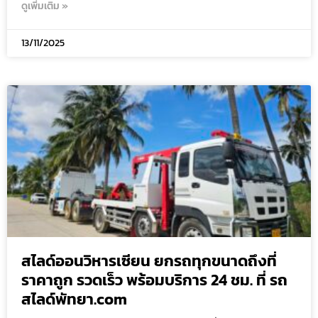
ดูเพิ่มเติม »
13/11/2025
สไลด์ออนวิหารเซียน ยกรถทุกขนาดถึงที่
ราคาถูก รวดเร็ว พร้อมบริการ 24 ชม. ที่ รถ
สไลด์พัทยา.com