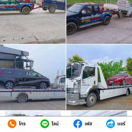
โทร
ไลน์
เฟส
แชร์