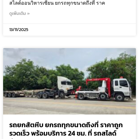
สไลด์ออนวิหารเซียน ยกรถทุกขนาดถึงที่ ราค
ดูเพิ่มเติม »
13/11/2025
รถยกสัตหีบ ยกรถทุกขนาดถึงที่ ราคาถูก
รวดเร็ว พร้อมบริการ 24 ชม. ที่ รถสไลด์