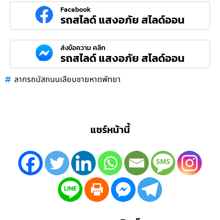
Facebook
รถสไลด์ แสงอภัย สไลด์ออน
ส่งข้อความ คลิก
รถสไลด์ แสงอภัย สไลด์ออน
ลากรถบัสถนนเลียบชายหาดพัทยา
แชร์หน้านี้