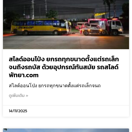
สไลด์ออนโป่ง ยกรถทุกขนาดตั้งแต่รถเล็ก
จนถึงรถบัส ด้วยอุปกรณ์ทันสมัย รถสไลด์
พัทยา.com
สไลด์ออนโป่ง ยกรถทุกขนาดตั้งแต่รถเล็กจนถ
ดูเพิ่มเติม »
14/11/2025