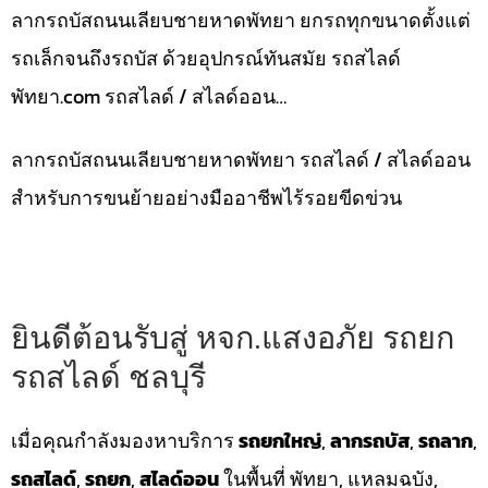
ลากรถบัสถนนเลียบชายหาดพัทยา ยกรถทุกขนาดตั้งแต่
รถเล็กจนถึงรถบัส ด้วยอุปกรณ์ทันสมัย รถสไลด์
พัทยา.com รถสไลด์ / สไลด์ออน…
ลากรถบัสถนนเลียบชายหาดพัทยา รถสไลด์ / สไลด์ออน
สำหรับการขนย้ายอย่างมืออาชีพไร้รอยขีดข่วน
ยินดีต้อนรับสู่ หจก.แสงอภัย รถยก
รถสไลด์ ชลบุรี
เมื่อคุณกำลังมองหาบริการ
รถยกใหญ่
,
ลากรถบัส
,
รถลาก
,
รถสไลด์
,
รถยก
,
สไลด์ออน
ในพื้นที่ พัทยา, แหลมฉบัง,