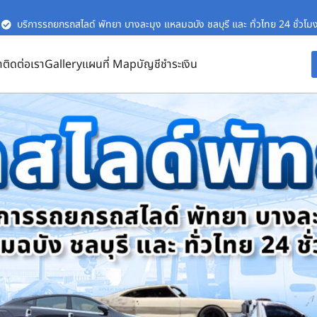
บริการรถยกรถสไลด์ พัทยา บางละมุง แหลมฉบัง ชลบุรี และ ทั่วไทย 24 ชั่วโม
า
ติดต่อเรา
Gallery
แผนที่ Map
บัญชีชำระเงิน