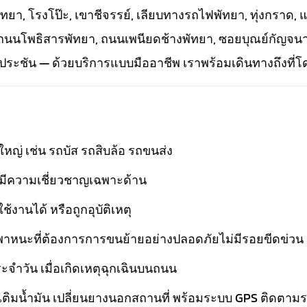
ัทยา, โรงโป๊ะ, เขาชีจรรย์, เลียบทางรถไฟพัทยา, ทุ่งกราด, แ
ถนนโพธิสารพัทยา, ถนนเพนียดช้างพัทยา, ซอยบุณย์กัญจนา,
ประชัน — ด้วยบริการแบบมืออาชีพ เราพร้อมเดินทางถึงที่โ
่ เช่น รถบัส รถสิบล้อ รถขนส่ง
่มีความเชี่ยวชาญเฉพาะด้าน
้งานได้ หรือถูกอุบัติเหตุ
าหนะที่ต้องการการขนย้ายอย่างปลอดภัยไม่มีรอยขีดข่วน
ะจำวัน เมื่อเกิดเหตุฉุกเฉินบนถนน
ี่ เติมน้ำมัน เปลี่ยนยางนอกสถานที่ พร้อมระบบ GPS ติดตาม