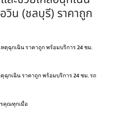
อวิน (ชลบุรี) ราคาถูก
ตุฉุกเฉิน ราคาถูก พร้อมบริการ 24 ชม.
ุฉุกเฉิน ราคาถูก พร้อมบริการ 24 ชม. รถ
คุณทุกเมื่อ