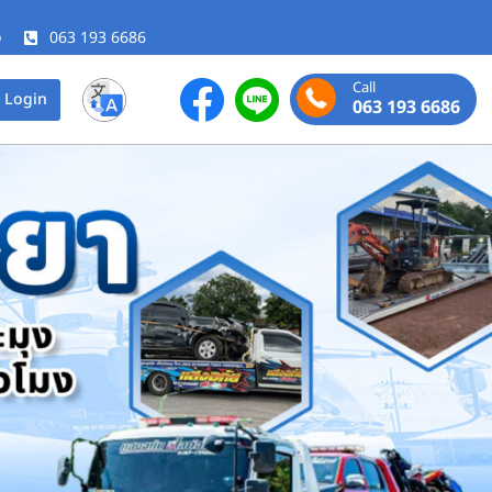
ง
063 193 6686
Call
Login
063 193 6686