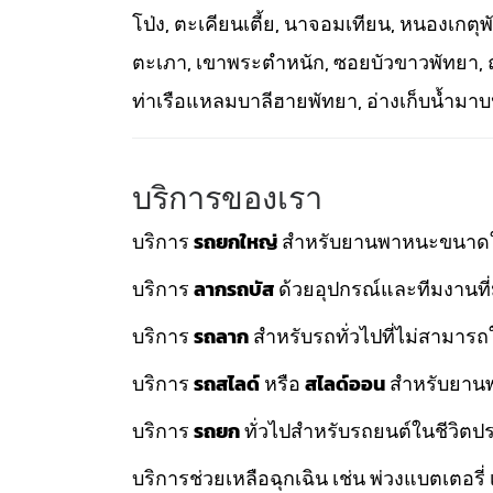
โป่ง, ตะเคียนเตี้ย, นาจอมเทียน, หนองเกตุพ
ตะเภา, เขาพระตำหนัก, ซอยบัวขาวพัทยา, 
ท่าเรือแหลมบาลีฮายพัทยา, อ่างเก็บน้ำมาบ
บริการของเรา
บริการ
รถยกใหญ่
สำหรับยานพาหนะขนาดใหญ
บริการ
ลากรถบัส
ด้วยอุปกรณ์และทีมงานที
บริการ
รถลาก
สำหรับรถทั่วไปที่ไม่สามารถใช
บริการ
รถสไลด์
หรือ
สไลด์ออน
สำหรับยานพ
บริการ
รถยก
ทั่วไปสำหรับรถยนต์ในชีวิตปร
บริการช่วยเหลือฉุกเฉิน เช่น พ่วงแบตเตอร