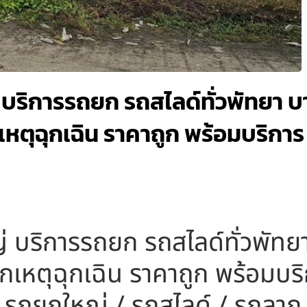
บริการรถยก รถสไลด์ทั่วพัทยา บ
เหตุฉุกเฉิน ราคาถูก พร้อมบริการ
 บริการรถยก รถสไลด์ทั่วพัทย
ุกเหตุฉุกเฉิน ราคาถูก พร้อมบร
รถยกใหญ่ / รถสไลด์ / รถลาก แ