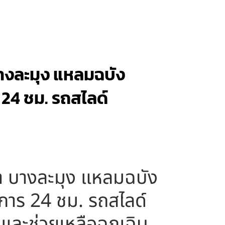
างละมุง แหลมฉบัง
 24 ชม. รถสไลด์
า บางละมุง แหลมฉบัง
ิการ 24 ชม. รถสไลด์
ละช่วยเหลือฉุกเฉิน