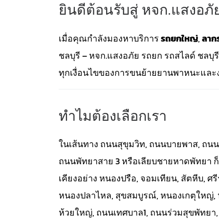
ยินดีต้อนรับสู่ หจก.แสงอภ
เมื่อคุณกำลังมองหาบริการ
รถยกใหญ่
,
ลาก
ชลบุรี – หจก.แสงอภัย รถยก รถสไลด์ ชลบุร
ทุกเงื่อนไขของการขนย้ายยานพาหนะและง
ทำไมต้องเลือกเรา
ในเส้นทาง ถนนสุขุมวิท, ถนนบายพาส, ถนนมอ
ถนนพัทยาสาย 3 หรือเลียบชายหาดพัทยา ก
เคียงอย่าง หนองปรือ, จอมเทียน, สัตหีบ, ศร
หนองปลาไหล, สุขสมบูรณ์, หนองเกตุใหญ่,
ห้วยใหญ่, ถนนเทศบาล1, ถนนร่วมสุขพัทยา, 