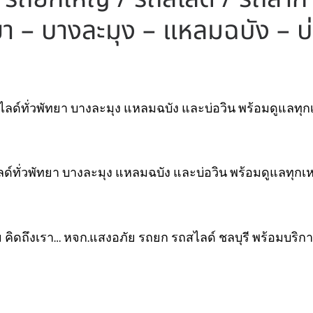
ทยา – บางละมุง – แหลมฉบัง – บ่
ด์ทั่วพัทยา บางละมุง แหลมฉบัง และบ่อวิน พร้อมดูแลทุกเห
ทั่วพัทยา บางละมุง แหลมฉบัง และบ่อวิน พร้อมดูแลทุกเหต
คิดถึงเรา… หจก.แสงอภัย รถยก รถสไลด์ ชลบุรี พร้อมบริการ