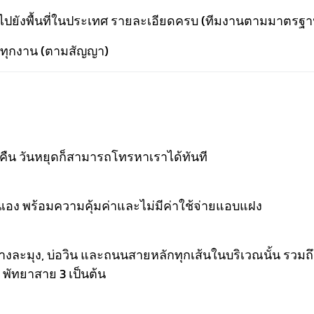
ยไปยังพื้นที่ในประเทศ รายละเอียดครบ (ทีมงานตามมาตรฐา
ยทุกงาน (ตามสัญญา)
คืน วันหยุดก็สามารถโทรหาเราได้ทันที
ันเอง พร้อมความคุ้มค่าและไม่มีค่าใช้จ่ายแอบแฝง
 บางละมุง, บ่อวิน และถนนสายหลักทุกเส้นในบริเวณนั้น รวม
 พัทยาสาย 3 เป็นต้น