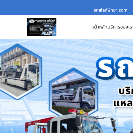
รถสไลด์พัทยา.com
หน้าหลัก
บริการของเร