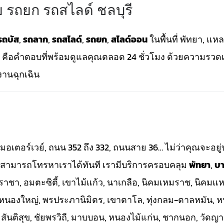
ัย รถยก รถสไลด์ ชลบุรี
รถบัส
,
รถลาก
,
รถสไลด์
,
รถยก
,
สไลด์ออน
ในพื้นที่ พัทยา, แห
ี คือคำตอบที่พร้อมดูแลคุณตลอด 24 ชั่วโมง ด้วยความรวดเ
านฉุกเฉิน
เตอร์เวย์, ถนน 352 ถึง 332, ถนนสาย 36… ไม่ว่าคุณจะอยู
็สามารถโทรหาเราได้ทันที เรามีบริการครอบคลุม
พัทยา
,
บา
ีราชา, อมตะซิตี้, เขาไม้แก้ว, นาเกลือ, นิคมเหมราช, นิคมแ
 หนองใหญ่, พรประภานิมิตร, เขาตาโล, ทุ่งกลม-ตาลหมัน, 
สันติสุข, ชัยพรวิถี, มาบบอน, หนองไม้แก่น, ชากนอก, วัด