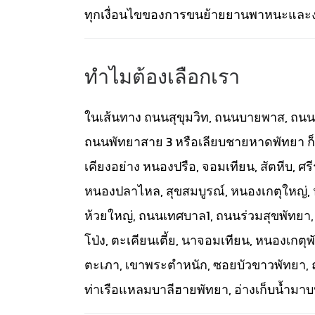
ทุกเงื่อนไขของการขนย้ายยานพาหนะและง
ทำไมต้องเลือกเรา
ในเส้นทาง ถนนสุขุมวิท, ถนนบายพาส, ถนนมอ
ถนนพัทยาสาย 3 หรือเลียบชายหาดพัทยา ก
เคียงอย่าง หนองปรือ, จอมเทียน, สัตหีบ, ศร
หนองปลาไหล, สุขสมบูรณ์, หนองเกตุใหญ่,
ห้วยใหญ่, ถนนเทศบาล1, ถนนร่วมสุขพัทยา, 
โป่ง, ตะเคียนเตี้ย, นาจอมเทียน, หนองเกตุพ
ตะเภา, เขาพระตำหนัก, ซอยบัวขาวพัทยา, 
ท่าเรือแหลมบาลีฮายพัทยา, อ่างเก็บน้ำมาบ