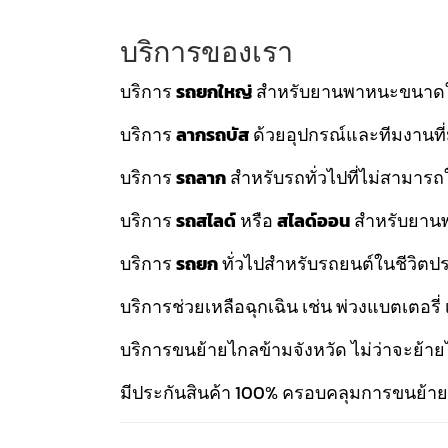
บริการของเรา
บริการ
รถยกใหญ่
สำหรับยานพาหนะขนาดใหญ
บริการ
ลากรถบัส
ด้วยอุปกรณ์และทีมงานที
บริการ
รถลาก
สำหรับรถทั่วไปที่ไม่สามารถใช
บริการ
รถสไลด์
หรือ
สไลด์ออน
สำหรับยานพ
บริการ
รถยก
ทั่วไปสำหรับรถยนต์ในชีวิตปร
บริการช่วยเหลือฉุกเฉิน เช่น พ่วงแบตเตอร
บริการขนย้ายไกลข้ามจังหวัด ไม่ว่าจะย้า
มีประกันสินค้า 100% ครอบคลุมการขนย้า