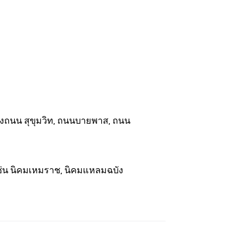
ถึงถนน สุขุมวิท, ถนนบายพาส, ถนน
ช่น นิคมเหมราช, นิคมแหลมฉบัง