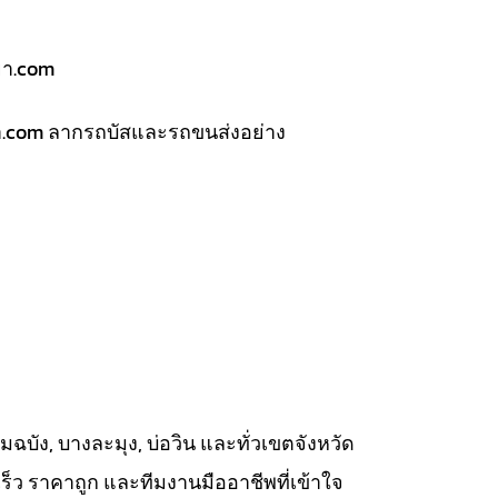
ยา.com
ยา.com ลากรถบัสและรถขนส่งอย่าง
ลมฉบัง, บางละมุง, บ่อวิน และทั่วเขตจังหวัด
ร็ว ราคาถูก และทีมงานมืออาชีพที่เข้าใจ