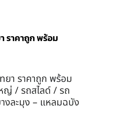
า ราคาถูก พร้อม
ัทยา ราคาถูก พร้อม
ญ่ / รถสไลด์ / รถ
– บางละมุง – แหลมฉบัง