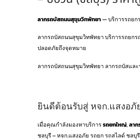
ลากรถบัสถนนสุขุมวิทพัทยา
— บริการรถยกรถ
ลากรถบัสถนนสุขุมวิทพัทยา บริการรถยกรถ
ปลอดภัยถึงจุดหมาย
ลากรถบัสถนนสุขุมวิทพัทยา ลากรถบัสและ
ยินดีต้อนรับสู่ หจก.แสงอภ
เมื่อคุณกำลังมองหาบริการ
รถยกใหญ่
,
ลาก
ชลบุรี – หจก.แสงอภัย รถยก รถสไลด์ ชลบุร