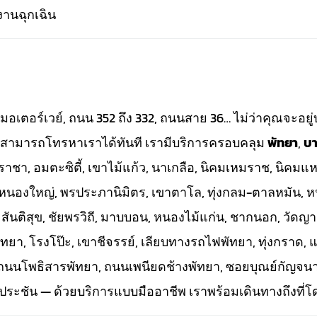
านฉุกเฉิน
เตอร์เวย์, ถนน 352 ถึง 332, ถนนสาย 36… ไม่ว่าคุณจะอยู
็สามารถโทรหาเราได้ทันที เรามีบริการครอบคลุม
พัทยา
,
บา
ีราชา, อมตะซิตี้, เขาไม้แก้ว, นาเกลือ, นิคมเหมราช, นิคมแ
 หนองใหญ่, พรประภานิมิตร, เขาตาโล, ทุ่งกลม-ตาลหมัน, 
สันติสุข, ชัยพรวิถี, มาบบอน, หนองไม้แก่น, ชากนอก, วัด
ัทยา, โรงโป๊ะ, เขาชีจรรย์, เลียบทางรถไฟพัทยา, ทุ่งกราด, แ
ถนนโพธิสารพัทยา, ถนนเพนียดช้างพัทยา, ซอยบุณย์กัญจนา,
ประชัน — ด้วยบริการแบบมืออาชีพ เราพร้อมเดินทางถึงที่โ