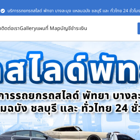
บริการรถยกรถสไลด์ พัทยา บางละมุง แหลมฉบัง ชลบุรี และ ทั่วไทย 24 ชั่วโม
า
ติดต่อเรา
Gallery
แผนที่ Map
บัญชีชำระเงิน