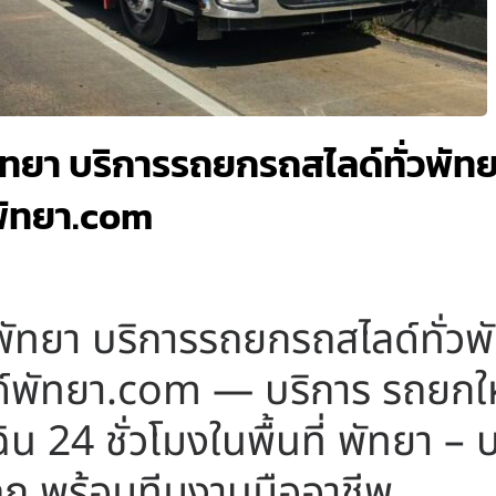
ทยา บริการรถยกรถสไลด์ทั่วพัทย
พัทยา.com
ัทยา บริการรถยกรถสไลด์ทั่วพ
ด์พัทยา.com — บริการ รถยกให
ิน 24 ชั่วโมงในพื้นที่ พัทยา 
าถูก พร้อมทีมงานมืออาชีพ