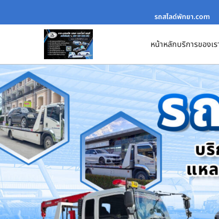
รถสไลด์พัทยา.com
หน้าหลัก
บริการของเร